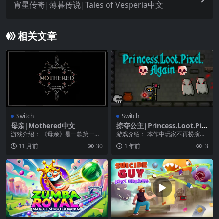
宵星传奇|薄暮传说|Tales of Vesperia中文
相关文章
Switch
Switch
母亲|Mothered中文
掠夺公主|Princess.Loot.Pix
el.Again
游戏介绍： 《母亲》是一款第一人
游戏介绍： 本作中玩家不再扮演威
称恐怖冒险游戏，采用点击机制，
武的勇者，而变身成为邪恶法师，
11 月前
30
1 年前
3
以一种熟悉但又诡异...
为了得到美丽的公主...