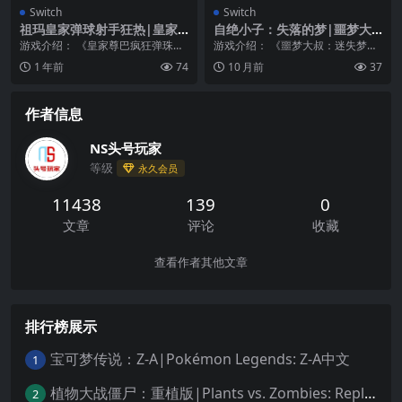
Switch
Switch
祖玛皇家弹球射手狂热|皇家
自绝小子：失落的梦|噩梦大
尊巴疯狂弹珠|Zumba Royal
叔：失去的梦想|Suicide Gu
游戏介绍： 《皇家尊巴疯狂弹珠》
游戏介绍： 《噩梦大叔：迷失梦
Marble Shooter Mania中文
y: The Lost Dreams
令人兴奋的配色冒险！准备好在尊
境》将会在噩梦大叔的疯狂幻想中
1 年前
74
10 月前
37
巴皇家大理石射击狂...
为您带来前所未有的挑...
作者信息
NS头号玩家
等级
永久会员
11438
139
0
文章
评论
收藏
查看作者其他文章
排行榜展示
宝可梦传说：Z-A|Pokémon Legends: Z-A中文
1
植物大战僵尸：重植版|Plants vs. Zombies: Replanted中文
2