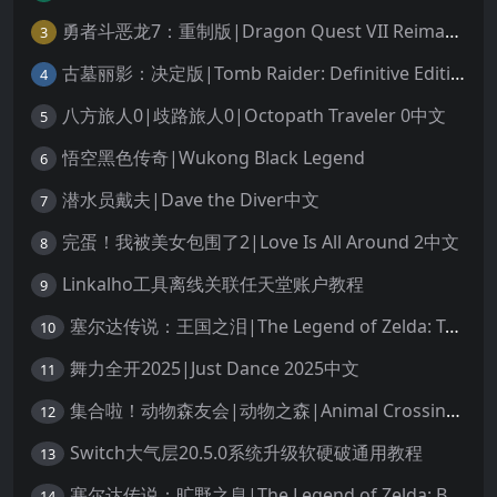
勇者斗恶龙7：重制版|Dragon Quest VII Reimagined中文
3
古墓丽影：决定版|Tomb Raider: Definitive Edition中文
4
八方旅人0|歧路旅人0|Octopath Traveler 0中文
5
悟空黑色传奇|Wukong Black Legend
6
潜水员戴夫|Dave the Diver中文
7
完蛋！我被美女包围了2|Love Is All Around 2中文
8
Linkalho工具离线关联任天堂账户教程
9
塞尔达传说：王国之泪|The Legend of Zelda: Tears of the Kingdom中文
10
舞力全开2025|Just Dance 2025中文
11
集合啦！动物森友会|动物之森|Animal Crossing: New Horizons中文
12
Switch大气层20.5.0系统升级软硬破通用教程
13
塞尔达传说：旷野之息|The Legend of Zelda: Breath of the Wild中文
14