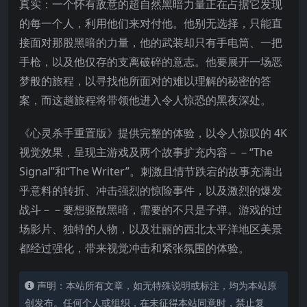
真实：一个怀有敌意的超自然黑暗力量正在占据它发现
的每一个人，利用他们来对付他。他别无选择，只能直
接面对那股黑暗的力量，他的武装却只有手电筒、一把
手枪，以及他仅存的支离破碎的意志。他要展开一场恶
梦般的旅程，以寻找他所面对的难以理解的秘密的答
案，
而这趟旅程将带领他进入令人惊恐的黑夜深处。
《心灵杀手重置版》提供完整的体验，以令人惊叹的 4K
视觉效果，呈现主游戏及两个故事扩充内容－－“The
Signal”和“The Writer”。刺激且情节跌宕的故事充满出
乎意料的转折、冲击强烈的惊险事件，以及激烈的爆发
战斗－－要想驱散黑暗，需要的不只是子弹。游戏的过
场影片、独特的人物，以及壮丽的西北太平洋地区美景
都经过强化，带来视觉冲击和紧张氛围的体验。
声明：本站所有文章，如无特殊说明或标注，均为本站原
创发布。任何个人或组织，在未征得本站同意时，禁止复