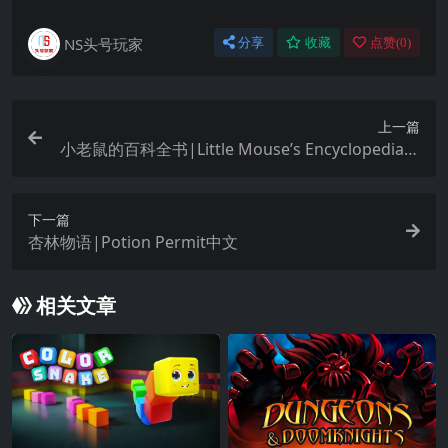
NS头号玩家
分享
收藏
点赞(
0
)
上一篇
小老鼠的百科全书|Little Mouse’s Encyclopedia中
文
下一篇
杏林物语|Potion Permit中文
相关文章