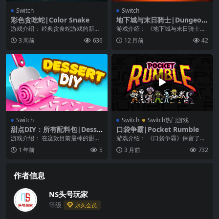
Switch
Switch
彩色贪吃蛇|Color Snake
地下城与末日骑士|Dungeon
s & Doomknights中文
游戏介绍： 经典贪食蛇游戏的新玩
游戏介绍： 《地下城与末日骑士》
法。收集你需要的颜色来完成关
在地下城和末日骑士中释放英雄气
3 周前
636
12 月前
42
卡。拾取增益道具让游...
概或驾驭黑暗-在那...
Switch
Switch
Switch热门游戏
甜点DIY：所有配料包|Desse
口袋争霸|Pocket Rumble
rt DIY
游戏介绍： 在这款目前最棒的甜点
游戏介绍： 《口袋争霸》保留了传
装饰游戏中，发挥你的创意，制作
统《街头霸王》系列游戏的所有精
1 年前
5
3 月前
732
出美味的冰淇淋、冰...
彩玩法元素，但将玩...
作者信息
NS头号玩家
等级
永久会员