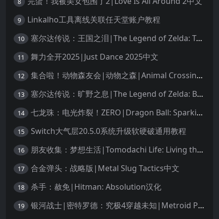
完蛋！我被美女包围了2|Love Is All Around 2中文
8
Linkalho工具离线关联任天堂账户教程
9
塞尔达传说：王国之泪|The Legend of Zelda: Tears of the Kingdom中文
10
舞力全开2025|Just Dance 2025中文
11
集合啦！动物森友会|动物之森|Animal Crossing: New Horizons中文
12
塞尔达传说：旷野之息|The Legend of Zelda: Breath of the Wild中文
13
七龙珠：电光炸裂！ZERO|Dragon Ball: Sparking! Zero中文
14
Switch大气层20.5.0系统升级软硬破通用教程
15
朋友收集：梦想生活|Tomodachi Life: Living the Dream中文
16
合金弹头：战略版|Metal Slug Tactics中文
17
杀手：赦免|Hitman: Absolution汉化
18
银河战士|密特罗德：究极4穿越未知|Metroid Prime 4: Beyond中文
19