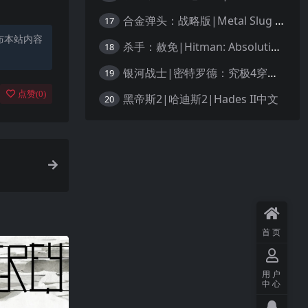
合金弹头：战略版|Metal Slug Tactics中文
17
布本站内容
杀手：赦免|Hitman: Absolution汉化
18
银河战士|密特罗德：究极4穿越未知|Metroid Prime 4: Beyond中文
19
点赞(
0
)
黑帝斯2|哈迪斯2|Hades II中文
20
首页
用户
中心