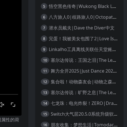
悟空黑色传奇|Wukong Black Legend
5
八方旅人0|歧路旅人0|Octopath Traveler 0中文
6
潜水员戴夫|Dave the Diver中文
7
完蛋！我被美女包围了2|Love Is All Around 2中文
8
Linkalho工具离线关联任天堂账户教程
9
塞尔达传说：王国之泪|The Legend of Zelda: Tears of the Kingdom中文
10
舞力全开2025|Just Dance 2025中文
11
集合啦！动物森友会|动物之森|Animal Crossing: New Horizons中文
12
塞尔达传说：旷野之息|The Legend of Zelda: Breath of the Wild中文
13
七龙珠：电光炸裂！ZERO|Dragon Ball: Sparking! Zero中文
14
Switch大气层20.5.0系统升级软硬破通用教程
15
同属性的荷
朋友收集：梦想生活|Tomodachi Life: Living the Dream中文
16