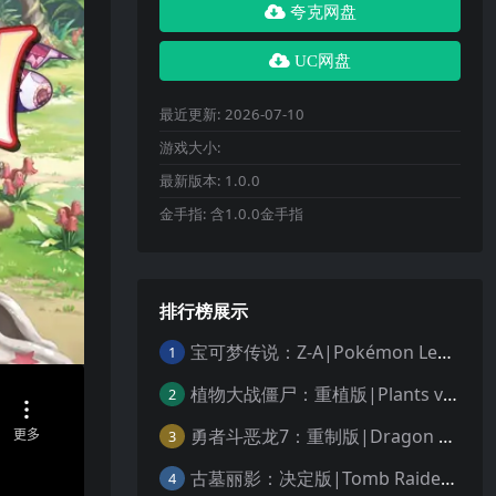
夸克网盘
UC网盘
最近更新:
2026-07-10
游戏大小:
最新版本:
1.0.0
金手指:
含1.0.0金手指
排行榜展示
宝可梦传说：Z-A|Pokémon Legends: Z-A中文
1
植物大战僵尸：重植版|Plants vs. Zombies: Replanted中文
2
勇者斗恶龙7：重制版|Dragon Quest VII Reimagined中文
3
古墓丽影：决定版|Tomb Raider: Definitive Edition中文
4