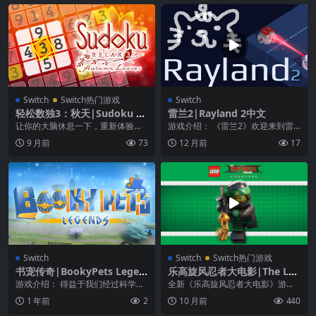
Switch
Switch热门游戏
Switch
轻松数独3：秋天|Sudoku Re
雷兰2|Rayland 2中文
lax 3 Autumn Leaves
让你的大脑休息一下，重新体验数
游戏介绍： 《雷兰2》欢迎来到雷
独放松3的舒缓效果。 流行的《数
兰。这个岛上的居民使用来自激光
9 月前
73
12 月前
17
独放松》（Sudo...
束的能量来生存，并...
Switch
Switch
Switch热门游戏
书宠传奇|BookyPets Legen
乐高旋风忍者大电影|The LE
ds
GO Ninjago Movie Video G
游戏介绍： 得益于我们经过科学验
全新《乐高旋风忍者大电影》游戏
ame
证的独特方法——GameReading
带你找出深藏内心的忍者！ 扮演你
1 年前
2
10 月前
440
®，阅读现...
最喜爱的忍着角色 ...