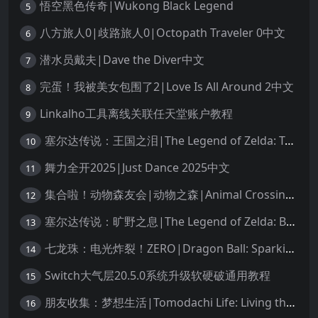
悟空黑色传奇|Wukong Black Legend
5
八方旅人0|歧路旅人0|Octopath Traveler 0中文
6
潜水员戴夫|Dave the Diver中文
7
完蛋！我被美女包围了2|Love Is All Around 2中文
8
Linkalho工具离线关联任天堂账户教程
9
塞尔达传说：王国之泪|The Legend of Zelda: Tears of the Kingdom中文
10
舞力全开2025|Just Dance 2025中文
11
集合啦！动物森友会|动物之森|Animal Crossing: New Horizons中文
12
塞尔达传说：旷野之息|The Legend of Zelda: Breath of the Wild中文
13
七龙珠：电光炸裂！ZERO|Dragon Ball: Sparking! Zero中文
14
Switch大气层20.5.0系统升级软硬破通用教程
15
朋友收集：梦想生活|Tomodachi Life: Living the Dream中文
16