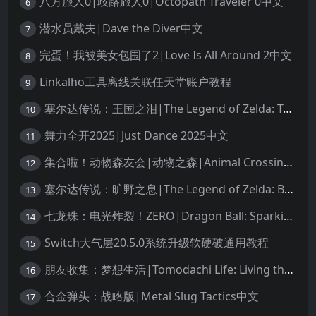
八方旅人0|歧路旅人0|Octopath Traveler 0中文
6
潜水员戴夫|Dave the Diver中文
7
完蛋！我被美女包围了2|Love Is All Around 2中文
8
Linkalho工具离线关联任天堂账户教程
9
塞尔达传说：王国之泪|The Legend of Zelda: Tears of the Kingdom中文
10
舞力全开2025|Just Dance 2025中文
11
集合啦！动物森友会|动物之森|Animal Crossing: New Horizons中文
12
塞尔达传说：旷野之息|The Legend of Zelda: Breath of the Wild中文
13
七龙珠：电光炸裂！ZERO|Dragon Ball: Sparking! Zero中文
14
Switch大气层20.5.0系统升级软硬破通用教程
15
朋友收集：梦想生活|Tomodachi Life: Living the Dream中文
16
合金弹头：战略版|Metal Slug Tactics中文
17