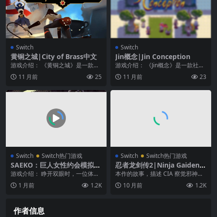
Switch
Switch
黄铜之城|City of Brass中文
Jin概念|Jin Conception
游戏介绍： 《黄铜之城》是一款早
游戏介绍： 《Jin概念》是一款社会
些时间就受到大家热议的第一人称R
演绎奇幻惊悚回合制灵魂类 JRPG。
11 月前
25
11 月前
23
PG游戏。在风格...
继续冒险...
Switch
Switch热门游戏
Switch
Switch热门游戏
SAEKO：巨人女性约会模拟
忍者龙剑传2|Ninja Gaiden S
器|Saeko: Giantess Dating
igma 2中文
游戏介绍： 睁开双眼时，一位体型
本作的故事，描述 CIA 察觉邪神一
Sim中文
巨大的少女正俯瞰着自己—— SAEK
族的凶魔皇帝，打算夺取位于富士
1 月前
1.2K
10 月前
1.2K
O: Gia...
山麓隼之里的邪...
作者信息