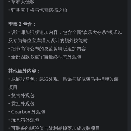
• 草莽大镖客
• 狂匪克里格与惊奇瞎搞之旅
季票 2 包含：
• 设计师加强版追加内容，包含全新“欢乐大夺杀”模式以
及专为每位宝库猎人设计的额外技能树
• 细节尚待公布的总监剪辑版追加内容
• 全部四款多重宇宙最终型态外观包
其他额外内容：
• 屁屁骏马包：武
器外观、吊饰与屁屁骏马手榴弹改装
项目
• 复古外观包
• 霓虹外观包
• Gearbox 外观包
• 玩具箱外观包
• 可装备的经验值与战利品掉落加成改装项目