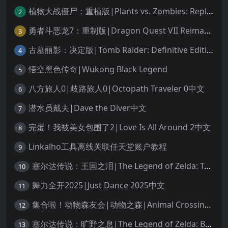
植物大战僵尸：重植版|Plants vs. Zombies: Replanted中文
2
勇者斗恶龙7：重制版|Dragon Quest VII Reimagined中文
3
古墓丽影：决定版|Tomb Raider: Definitive Edition中文
4
悟空黑色传奇|Wukong Black Legend
5
八方旅人0|歧路旅人0|Octopath Traveler 0中文
6
潜水员戴夫|Dave the Diver中文
7
完蛋！我被美女包围了2|Love Is All Around 2中文
8
Linkalho工具离线关联任天堂账户教程
9
塞尔达传说：王国之泪|The Legend of Zelda: Tears of the Kingdom中文
10
舞力全开2025|Just Dance 2025中文
11
集合啦！动物森友会|动物之森|Animal Crossing: New Horizons中文
12
塞尔达传说：旷野之息|The Legend of Zelda: Breath of the Wild中文
13