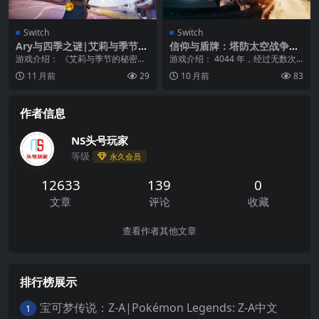
Switch
Switch
Ary与四季之谜|艾莉与季节的
信仰与盾牌：塔防太空战争游
秘密|Ary and the Secret of
戏2022|Faith & Shield: Tow
游戏介绍： 《艾莉与季节的秘密》
游戏介绍： 4044 年，经过无数次
Seasons中文
er Defense – Space Wars G
是一款屡获殊荣的冒险游戏，讲述
战争与对抗，全球变化，动荡，地
11 月前
29
10 月前
83
ame 2022
了一个名叫Arye...
球已不是最吸引...
作者信息
NS头号玩家
等级
永久会员
12633
139
0
文章
评论
收藏
查看作者其他文章
排行榜展示
宝可梦传说：Z-A|Pokémon Legends: Z-A中文
1