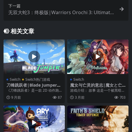
下一篇
无双大蛇3：终极版|Warriors Orochi 3: Ultimate
中文
相关文章
Switch
Switch热门游戏
Switch
刀锋跳跃者|Blade Jumper中
魔女与亡灵的意志|魔女と亡
文
霊のヴォロンテ
《刀锋跳跃者》是一款 2D 动作跑
游戏介绍： 故事 这是一个被黑暗笼
跳游戏，玩家使用简单的跳跃动作
罩的时代——世界与外界隔绝，致
9 月前
87
3 月前
703
来攀登障碍重重的...
命的瘟疫肆虐大地...