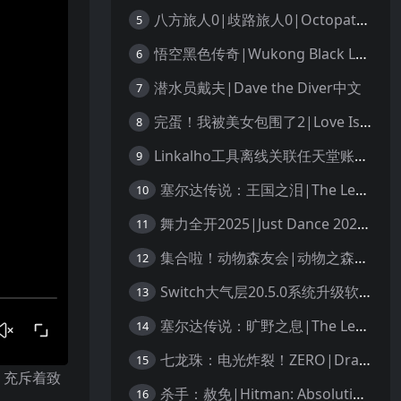
八方旅人0|歧路旅人0|Octopath Traveler 0中文
5
悟空黑色传奇|Wukong Black Legend
6
潜水员戴夫|Dave the Diver中文
7
完蛋！我被美女包围了2|Love Is All Around 2中文
8
Linkalho工具离线关联任天堂账户教程
9
塞尔达传说：王国之泪|The Legend of Zelda: Tears of the Kingdom中文
10
舞力全开2025|Just Dance 2025中文
11
集合啦！动物森友会|动物之森|Animal Crossing: New Horizons中文
12
Switch大气层20.5.0系统升级软硬破通用教程
13
塞尔达传说：旷野之息|The Legend of Zelda: Breath of the Wild中文
14
七龙珠：电光炸裂！ZERO|Dragon Ball: Sparking! Zero中文
15
，充斥着致
杀手：赦免|Hitman: Absolution汉化
16