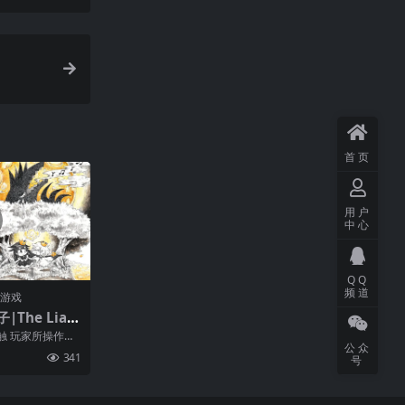
首页
用户
中心
QQ
频道
门游戏
The Liar
 Blind Prin
触 玩家所操作的
公众
力的狼怪物。 在
341
号