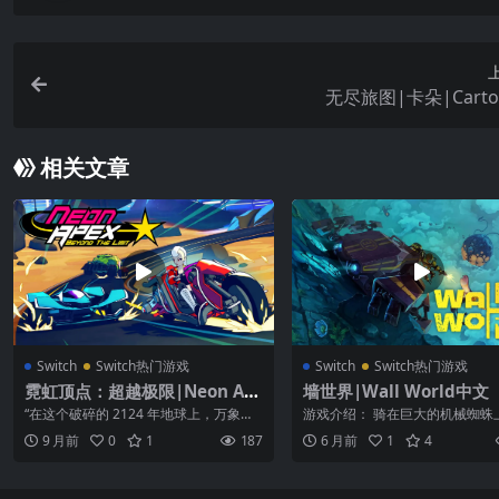
无尽旅图|卡朵|Cart
相关文章
Switch
Switch热门游戏
Switch
Switch热门游戏
霓虹顶点：超越极限|Neon Ap
墙世界|Wall World中文
ex: Beyond the Limit中文
“在这个破碎的 2124 年地球上，万象皆
游戏介绍： 骑在巨大的机械蜘蛛
非所见，但在赛道上，真相终将显
《Wall World》吧：采掘宝贵资源
9 月前
0
1
187
6 月前
1
4
现……”...