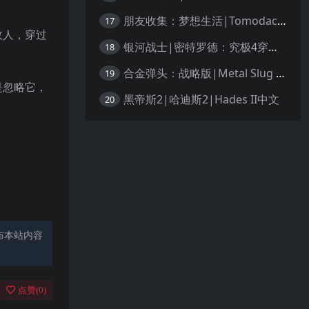
朋友收集：梦想生活|Tomodachi Life: Living the Dream中文
17
敌人，穿过
银河战士|密特罗德：究极4穿越未知|Metroid Prime 4: Beyond中文
18
合金弹头：战略版|Metal Slug Tactics中文
19
是忽略它，
黑帝斯2|哈迪斯2|Hades II中文
20
布本站内容
点赞(
0
)