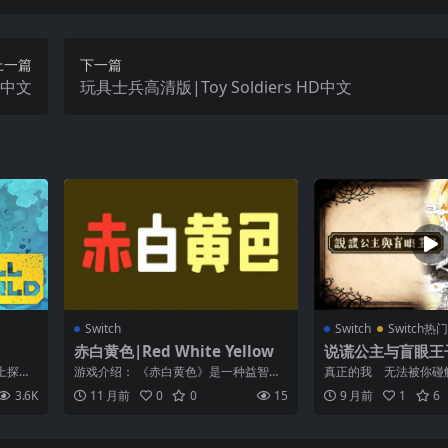
上一篇
下一篇
o中文
玩具士兵高清版|Toy Soldiers HD中文
Switch
Switch
Switch热
赤白黄色|Red White Yellow
说谎公主与盲眼王子|
Princess and the
上探索
游戏介绍： 《赤白黄色》是一种益智游
真正的我 无法被你碰
ce中文
，升...
戏，使用三种类型的块：红色，白色和
角色是获得少女变身之
3.6K
11 月前
0
0
15
9 月前
1
6
黄色。 当...
前往魔女...