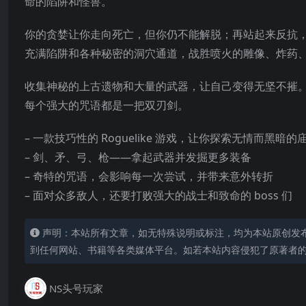
命的陷阱和怪兽。
你的贪婪让你走向死亡，但你仍不能解脱；再站起来反抗
充满陷阱和各种秘密的洞穴通道，战胜喷火的雕像、炸药
收集神秘的上古遗物和大量的武器，让自己变得无坚不摧
每个强大的咒语都是一把双刃剑。
– 一款技巧性的 Roguelike 游戏，让你探索无情而黑
– 剑、矛、弓、枪——拿起武器并发掘更多装备
– 奇特的咒语，会影响每一次尝试，并带来意外转折
– 面对众多敌人，还要打败强大的战士和致命的 boss 们
声明：本站所有文章，如无特殊说明或标注，均为本站原创发
到任何网站、书籍等各类媒体平台。如若本站内容侵犯了原著者
NS头号玩家