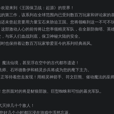
—欢迎来到《王国保卫战：起源》的世界！
戏的第三作，该系列在全球范围内已受到数百万玩家和评论家的
南还未曾起意要用力量宝石来胁迫王国。您将领略到这一不可不
。这部激动人心的前传将让您率领精灵军队，在全新防御塔、英
攻，与坏人们血战到底，保卫神秘大陆的安全。
同时也保持着让数百万玩家挚爱至今的系列经典画风。
、魔法仙境，甚至浮在空中的古代都市遗迹！
法师、石环德鲁伊和精灵步兵将成为您的麾下主力。
力，正等待着您去发现！用精灵神箭手、符文巨熊、催动魔法的巫
！您所面对的将是豺狼部族、巨型蜘蛛和可怕的暮光军队。
气灭掉几十个敌人！
让您好几个小时都沉浸在游戏中浑然忘返。