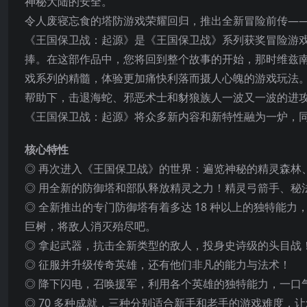
神秘大陆的安全。
令人废寝忘食的塔防游戏荣耀回归，推出全新冒险前传—
《王国保卫战：起源》是《王国保卫战》系列获奖冒险游
捧。在这部作品中，您将回到整个故事的开始，那时维兹
戏系列的精髓，体验更加痛快利落而摄人心魄的游戏玩法
帮助下，击退海蛇、
邪恶术士和豺狼族人一波又一波的进
《王国保卫战：起源》将众多新内容和新特性融为一炉，
核心特性
◎ 再次进入《王国保卫战》的世界：遍览神秘的精灵森林
◎ 用全新的防御塔和部队释放精灵之力！精灵弓箭手、秘
◎ 全新推出的专门防御塔有着多达 18 种以上的独特能
巨树，将敌人消灭殆尽吧。
◎ 拿起武器，抗击全新类型的敌人，投身史诗级的头目战
◎ 征服并升级传奇英雄，还有他们非凡的能力与法术！
◎ 降下闪电，召唤援军，利用各个英雄的独特能力，一口
◎ 70 多种成就，三种分别适合新手和老手的游戏难度，