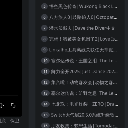
悟空黑色传奇|Wukong Black Legend
5
八方旅人0|歧路旅人0|Octopath Traveler 0中文
6
潜水员戴夫|Dave the Diver中文
7
完蛋！我被美女包围了2|Love Is All Around 2中文
8
Linkalho工具离线关联任天堂账户教程
9
塞尔达传说：王国之泪|The Legend of Zelda: Tears of the Kingdom中文
10
舞力全开2025|Just Dance 2025中文
11
集合啦！动物森友会|动物之森|Animal Crossing: New Horizons中文
12
塞尔达传说：旷野之息|The Legend of Zelda: Breath of the Wild中文
13
七龙珠：电光炸裂！ZERO|Dragon Ball: Sparking! Zero中文
14
Switch大气层20.5.0系统升级软硬破通用教程
15
到底，保卫
朋友收集：梦想生活|Tomodachi Life: Living the Dream中文
16