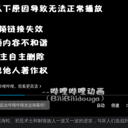
退海蛇、邪恶术士和豺狼族人一波又一波的进攻，与坏人们血战