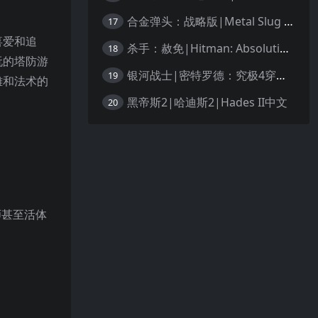
合金弹头：战略版|Metal Slug Tactics中文
17
喜爱和追
杀手：赦免|Hitman: Absolution汉化
18
玩的塔防游
银河战士|密特罗德：究极4穿越未知|Metroid Prime 4: Beyond中文
19
雄和法术的
黑帝斯2|哈迪斯2|Hades II中文
20
师甚至活体