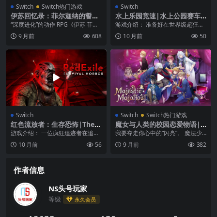
Switch
Switch热门游戏
Switch
伊苏回忆录：菲尔迦纳的誓
水上乐园竞速|水上公园赛车|
约|Ys Memoire: The Oath i
Uphill Rush Water Park Ra
“深度进化”的动作 RPG《伊苏 菲尔
游戏介绍： 准备好在世界级超狂水
n Felghana中文
cing中文
迦纳的誓约》的决定版登场！ 《伊
上乐园竞速模拟游戏中进行极限滑
9 月前
608
10 月前
50
苏 菲尔迦...
水动作吧！ 在你进...
Switch
Switch
Switch热门游戏
红色流放者：生存恐怖|The R
魔女与人类的校园恋爱物语|
ed Exile: Survival Horror
Majestic Majolical中文
游戏介绍： 一位疯狂追迹者在追杀
我要夺走你心中的“闪亮”。 魔法少
你，在你试图对他施展驱逐仪式
女菈碧丝，是名门艾德克雷兹家族
10 月前
56
9 月前
382
时，狩猎就开始了！ ...
的么女。 她的父...
作者信息
NS头号玩家
等级
永久会员