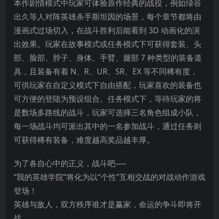
本作剧情模式中玩家可体验原作经典的战役，例如绿谷
出久等人对阵英雄杀手斯坦因的场景，每个章节都将由
漫画式过场切入，在战斗胜利后能看到 3D 动画化的演
出效果。玩家在故事模式或任务模式下可获得套装、头
部、脸部、脖子、身体、手臂、腿部 7 种类型的装备道
具，且装备有着 N、R、UR、S
R、EX 等不同稀有度，
可供玩家在自定义模式下自由搭配，玩家喜欢的装备也
可方便的登陆为预设组合。任务模式下，等待玩家的将
是数场多路线的战斗，玩家可选择三名角色组成小队，
每一场战斗均可派出其中的一名参加战斗，通过任务则
可获得稀有装备，难度越高奖品越丰厚。
为了各自心中的正义，战斗吧──
“我的英雄学院”将化为以“个性”互相交战的对战动作游戏
登场！
英雄与敌人，双方秩序谁才是赢家，命运的争斗即将开
战。