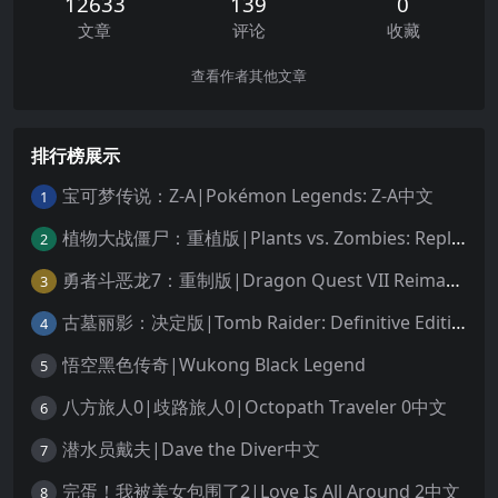
12633
139
0
文章
评论
收藏
查看作者其他文章
排行榜展示
宝可梦传说：Z-A|Pokémon Legends: Z-A中文
1
植物大战僵尸：重植版|Plants vs. Zombies: Replanted中文
2
勇者斗恶龙7：重制版|Dragon Quest VII Reimagined中文
3
古墓丽影：决定版|Tomb Raider: Definitive Edition中文
4
悟空黑色传奇|Wukong Black Legend
5
八方旅人0|歧路旅人0|Octopath Traveler 0中文
6
潜水员戴夫|Dave the Diver中文
7
完蛋！我被美女包围了2|Love Is All Around 2中文
8