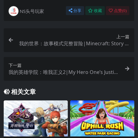
NS头号玩家
分享
收藏
点赞(
0
)
上一篇
我的世界：故事模式完整冒险|Minecraft: Story M
ode – The Complete Adventure汉化
下一篇
我的英雄学院：唯我正义2|My Hero One’s Justice
2中文
相关文章