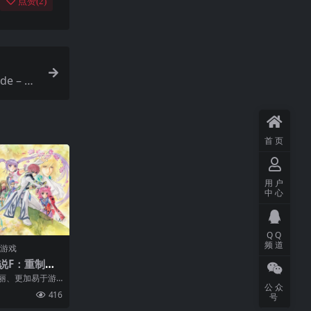
点赞(
2
)
e – Th
首页
用户
中心
QQ
频道
门游戏
说F：重制版|
 F Remastere
绚丽、更加易于游
公众
时收录本篇之后的
416
号