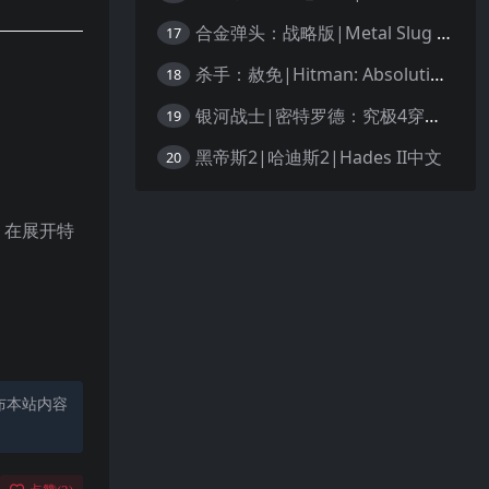
合金弹头：战略版|Metal Slug Tactics中文
17
杀手：赦免|Hitman: Absolution汉化
18
银河战士|密特罗德：究极4穿越未知|Metroid Prime 4: Beyond中文
19
黑帝斯2|哈迪斯2|Hades II中文
20
，在展开特
布本站内容