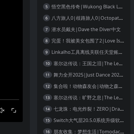
悟空黑色传奇|Wukong Black Legend
5
八方旅人0|歧路旅人0|Octopath Traveler 0中文
6
潜水员戴夫|Dave the Diver中文
7
完蛋！我被美女包围了2|Love Is All Around 2中文
8
Linkalho工具离线关联任天堂账户教程
9
塞尔达传说：王国之泪|The Legend of Zelda: Tears of the Kingdom中文
10
舞力全开2025|Just Dance 2025中文
11
集合啦！动物森友会|动物之森|Animal Crossing: New Horizons中文
12
塞尔达传说：旷野之息|The Legend of Zelda: Breath of the Wild中文
13
七龙珠：电光炸裂！ZERO|Dragon Ball: Sparking! Zero中文
14
Switch大气层20.5.0系统升级软硬破通用教程
15
朋友收集：梦想生活|Tomodachi Life: Living the Dream中文
16