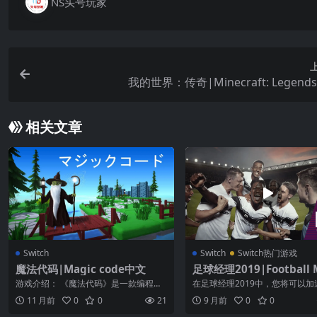
NS头号玩家
我的世界：传奇|Minecraft: Legend
相关文章
Switch
Switch
Switch热门游戏
魔法代码|Magic code中文
足球经理2019|Football 
ger 2019 Touch汉化
游戏介绍： 《魔法代码》是一款编程解
在足球经理2019中，您将可以加
谜游戏，游戏采用了根植于编程理念的
进程，跳过赛前环节和媒体环节
11 月前
0
0
21
9 月前
0
0
机制。在这...
于游戏的...