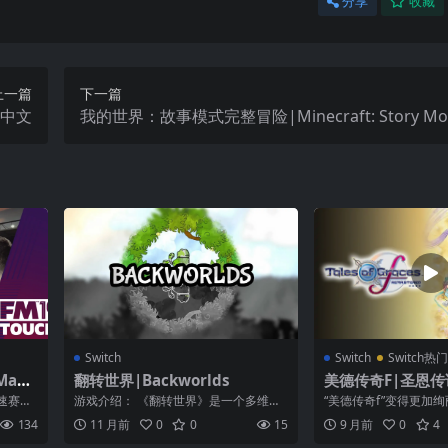
分享
收藏
上一篇
下一篇
s中文
我的世界：故事模式完整冒险|Minecraft: Story Mod
e Complete Adventure汉化
Switch
Switch
Switch热
Mana
翻转世界|Backworlds
美德传奇F|圣恩传
Tales of Graces
速赛季
游戏介绍： 《翻转世界》是一个多维益
“美德传奇f”变得更加
d中文
，专注
智平台游戏，您可以通过绘画进行探
玩后，再次问世！ 同
134
11 月前
0
0
15
9 月前
0
4
索。在两个平...
后日谈...