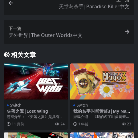
天堂岛杀手|Paradise Killer中文
下一篇
天外世界|The Outer Worlds中文
相关文章
Switch
Switch
失落之翼|Lost Wing
我的名字叫蛋黄酱3|My Nam
e is Mayo 3
游戏介绍： 《失落之翼》是具有流
游戏介绍： 《我的名字叫蛋黄酱
畅的现代视觉效果的一款经典的射
3》华丽而感性，是《蛋黄酱》的高
11 月前
24
1 年前
23
击游戏。闯入充满挑...
潮，也是三部曲的结...