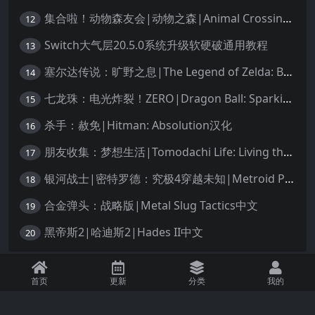
集合啦！动物森友会|动物之森|Animal Crossing: New Horizons中文
12
Switch大气层20.5.0系统升级软硬破通用教程
13
塞尔达传说：旷野之息|The Legend of Zelda: Breath of the Wild中文
14
七龙珠：电光炸裂！ZERO|Dragon Ball: Sparking! Zero中文
15
杀手：赦免|Hitman: Absolution汉化
16
朋友收集：梦想生活|Tomodachi Life: Living the Dream中文
17
银河战士|密特罗德：究极4穿越未知|Metroid Prime 4: Beyond中文
18
合金弹头：战略版|Metal Slug Tactics中文
19
黑帝斯2|哈迪斯2|Hades II中文
20
免责声明：本站资源均源自网络，诺涉及您的版权，知识产权或其他利益，请附
首页
更新
分类
我的
上版权证明邮件告知。收到您的邮件后，我们将在72小时内删除 联系邮箱：
1245294496@qq.com