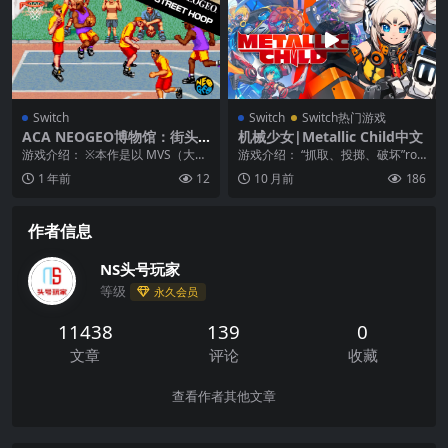
Switch
Switch
Switch热门游戏
ACA NEOGEO博物馆：街头
机械少女|Metallic Child中文
篮球|ACA Neo Geo: Street
游戏介绍： ※本作是以 MVS（大型
游戏介绍： “抓取、投掷、破坏”rog
Hoop
电玩用 NEOGEO）版游戏本篇为基
ue-lite・动作核心游戏!! 宇宙船生...
1 年前
12
10 月前
186
础进行开...
作者信息
NS头号玩家
等级
永久会员
11438
139
0
文章
评论
收藏
查看作者其他文章