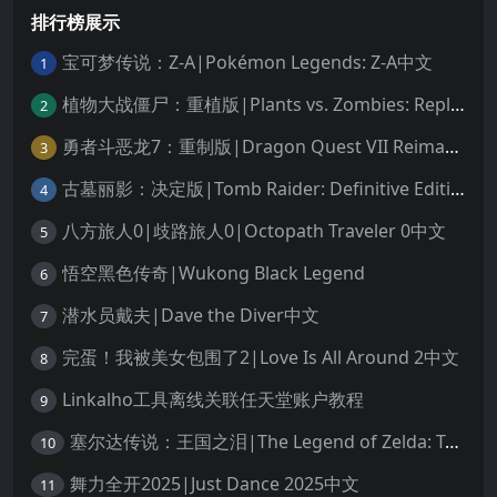
排行榜展示
宝可梦传说：Z-A|Pokémon Legends: Z-A中文
1
植物大战僵尸：重植版|Plants vs. Zombies: Replanted中文
2
勇者斗恶龙7：重制版|Dragon Quest VII Reimagined中文
3
古墓丽影：决定版|Tomb Raider: Definitive Edition中文
4
八方旅人0|歧路旅人0|Octopath Traveler 0中文
5
悟空黑色传奇|Wukong Black Legend
6
潜水员戴夫|Dave the Diver中文
7
完蛋！我被美女包围了2|Love Is All Around 2中文
8
Linkalho工具离线关联任天堂账户教程
9
塞尔达传说：王国之泪|The Legend of Zelda: Tears of the Kingdom中文
10
舞力全开2025|Just Dance 2025中文
11