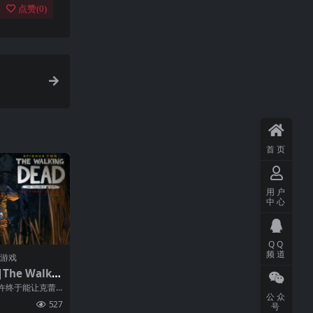
点赞(
0
)
首页
用户
中心
QQ
频道
门游戏
e Walkin
al Season中
许终于能让克蕾
公众
园势必有所牺
527
号