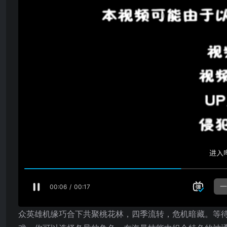
众英雄机缘巧合下共聚桃花林，四季流转，危机暗藏。等待他