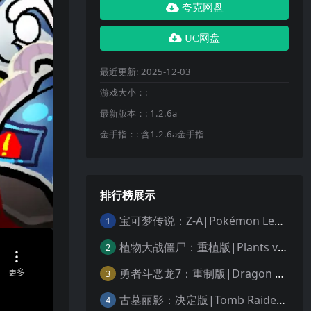
夸克网盘
UC网盘
最近更新:
2025-12-03
游戏大小：:
最新版本：:
1.2.6a
金手指：:
含1.2.6a金手指
排行榜展示
宝可梦传说：Z-A|Pokémon Legends: Z-A中文
1
植物大战僵尸：重植版|Plants vs. Zombies: Replanted中文
2
勇者斗恶龙7：重制版|Dragon Quest VII Reimagined中文
3
古墓丽影：决定版|Tomb Raider: Definitive Edition中文
4