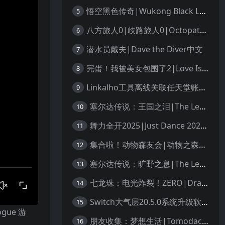
悟空黑色传奇|Wukong Black Legend
5
八方旅人0|歧路旅人0|Octopath Traveler 0中文
6
潜水员戴夫|Dave the Diver中文
7
完蛋！我被美女包围了2|Love Is All Around 2中文
8
Linkalho工具离线关联任天堂账户教程
9
塞尔达传说：王国之泪|The Legend of Zelda: Tears of the Kingdom中文
10
舞力全开2025|Just Dance 2025中文
11
集合啦！动物森友会|动物之森|Animal Crossing: New Horizons中文
12
塞尔达传说：旷野之息|The Legend of Zelda: Breath of the Wild中文
13
七龙珠：电光炸裂！ZERO|Dragon Ball: Sparking! Zero中文
14
Switch大气层20.5.0系统升级软硬破通用教程
15
ue 游
朋友收集：梦想生活|Tomodachi Life: Living the Dream中文
16