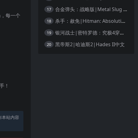
合金弹头：战略版|Metal Slug Tactics中文
17
局，每一个
杀手：赦免|Hitman: Absolution汉化
18
银河战士|密特罗德：究极4穿越未知|Metroid Prime 4: Beyond中文
19
黑帝斯2|哈迪斯2|Hades II中文
20
手！
布本站内容