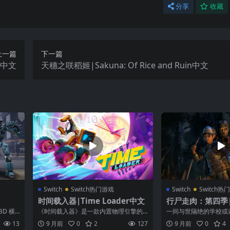
分享
收藏
上一篇
下一篇
 2中文
天穗之咲稻姬|Sakuna: Of Rice and Ruin中文
Switch
Switch热门游戏
Switch
Switch热
时间载入器|Time Loader中文
行尸走肉：第四季|Th
g Dead: The Fin
D 横
《时间载入器》是一款内置物理引擎的
一间与世隔绝的学校或
文
具备多
解谜类平台游戏，它以故事为导向，能
敏汀安家，但是保护家
13
9 月前
0
2
127
9 月前
0
4
把你带回到 ...
牲。 克蕾敏汀...