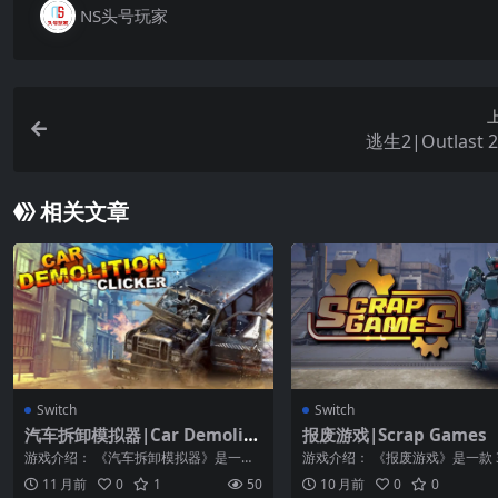
NS头号玩家
逃生2|Outlast
相关文章
Switch
Switch
汽车拆卸模拟器|Car Demoliti
报废游戏|Scrap Games
on Clicker
游戏介绍： 《汽车拆卸模拟器》是一款
游戏介绍： 《报废游戏》是一款 3
趣味性十足的动作类游戏，该作具有十
轴格斗游戏，游戏系统简单，但
11 月前
0
1
50
10 月前
0
0
分精致的画...
种可能...