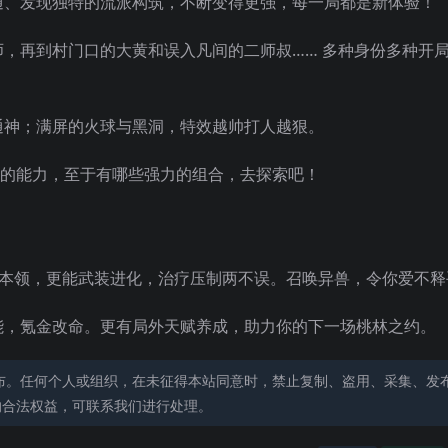
通、发现独特的流派构筑，不断变得更强，每一局都是新体验！
，再到村门口的大黄和误入凡间的二师叔…… 多种身份多种开
通神；满屏的火球与黑洞，特效越帅打人越狠。
2 的能力，至于有哪些强力的组合，去探索吧！
般本领，更能武装进化，治疗压制两不误。召唤异兽，令你爱不释
能，氪金改命。更有局外天赋养成，助力你的下一场桃林之约。
布。任何个人或组织，在未征得本站同意时，禁止复制、盗用、采集、发
的合法权益，可联系我们进行处理。