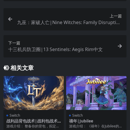
上一篇
九巫：家破人亡|Nine Witches: Family Disruption
中文
下一篇
十三机兵防卫圈|13 Sentinels: Aegis Rim中文
相关文章
Switch
Switch
战利品背包战术|战利包战术|
禧年|Jubilee
Lootbag Tactics中文
游戏介绍： 整备你的背包，拟定你
游戏介绍： 《禧年》在Jubilee的精