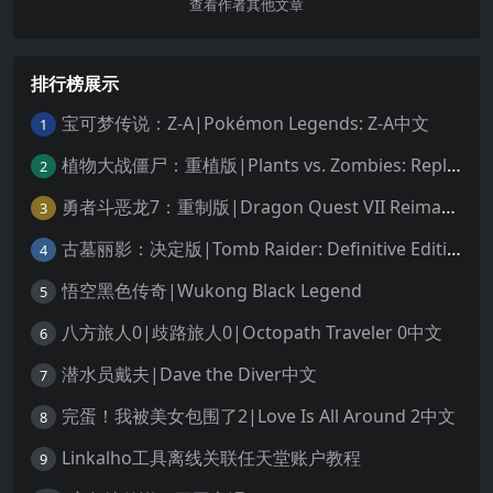
查看作者其他文章
排行榜展示
宝可梦传说：Z-A|Pokémon Legends: Z-A中文
1
植物大战僵尸：重植版|Plants vs. Zombies: Replanted中文
2
勇者斗恶龙7：重制版|Dragon Quest VII Reimagined中文
3
古墓丽影：决定版|Tomb Raider: Definitive Edition中文
4
悟空黑色传奇|Wukong Black Legend
5
八方旅人0|歧路旅人0|Octopath Traveler 0中文
6
潜水员戴夫|Dave the Diver中文
7
完蛋！我被美女包围了2|Love Is All Around 2中文
8
Linkalho工具离线关联任天堂账户教程
9