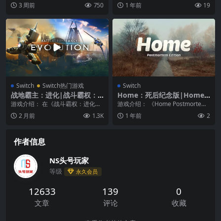
的策略，称霸竞技场！ 《Lootbag
准平台中跳跃和旋转。没有升级，
3 周前
750
1 年前
19
Tact...
没有通电，...
Switch
Switch热门游戏
Switch
战地霸主：进化|战斗霸权：
Home：死后纪念版|Home:
进化|Battle Supremacy: Ev
Postmortem Edition
游戏介绍： 在《战斗霸权：进化》
游戏介绍： 《Home Postmortem
olution中文
中，体验真正的强大战斗力吧！这
Edition》是一款充满压迫感与...
2 月前
1.3K
1 年前
2
是一款充满科幻元素...
作者信息
NS头号玩家
等级
永久会员
12633
139
0
文章
评论
收藏