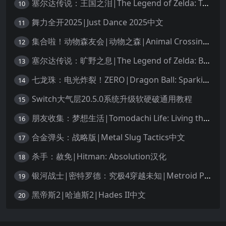
塞尔达传说：王国之泪|The Legend of Zelda: Tears of the Kingdom中文
10
舞力全开2025|Just Dance 2025中文
11
集合啦！动物森友会|动物之森|Animal Crossing: New Horizons中文
12
塞尔达传说：旷野之息|The Legend of Zelda: Breath of the Wild中文
13
七龙珠：电光炸裂！ZERO|Dragon Ball: Sparking! Zero中文
14
Switch大气层20.5.0系统升级软硬破通用教程
15
朋友收集：梦想生活|Tomodachi Life: Living the Dream中文
16
合金弹头：战略版|Metal Slug Tactics中文
17
杀手：赦免|Hitman: Absolution汉化
18
银河战士|密特罗德：究极4穿越未知|Metroid Prime 4: Beyond中文
19
黑帝斯2|哈迪斯2|Hades II中文
20