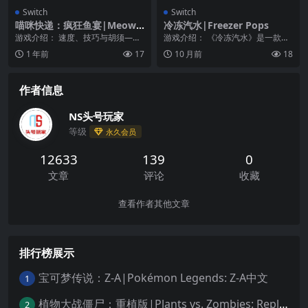
Switch
Switch
喵咪快递：疯狂鱼宴|Meow
冷冻汽水|Freezer Pops
Delivery: Fish Frenz
游戏介绍： 速度、技巧与胡须——
游戏介绍： 《冷冻汽水》是一款蔷
你能掌握这场鱼跃狂潮吗？ 踏入奇
薇系视觉小说，你将化身为 Alexan
1 年前
17
10 月前
18
幻的 Meow ...
dre 并...
作者信息
NS头号玩家
等级
永久会员
12633
139
0
文章
评论
收藏
查看作者其他文章
排行榜展示
宝可梦传说：Z-A|Pokémon Legends: Z-A中文
1
植物大战僵尸：重植版|Plants vs. Zombies: Replanted中文
2