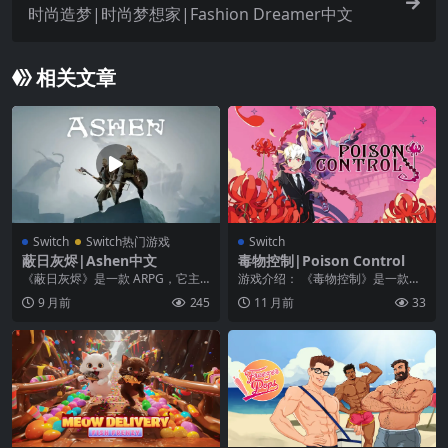
时尚造梦|时尚梦想家|Fashion Dreamer中文
相关文章
Switch
Switch热门游戏
Switch
蔽日灰烬|Ashen中文
毒物控制|Poison Control
《蔽日灰烬》是一款 ARPG，它主
游戏介绍： 《毒物控制》是一款日
要是讲述一个寻找“家”的流浪者的故
系另类冒险RPG，游戏的风格很有
9 月前
245
11 月前
33
事。 大地已...
特色，玩家角色和...