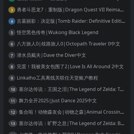
勇者斗恶龙7：重制版|Dragon Quest VII Reimagined中文
3
古墓丽影：决定版|Tomb Raider: Definitive Edition中文
4
悟空黑色传奇|Wukong Black Legend
5
八方旅人0|歧路旅人0|Octopath Traveler 0中文
6
潜水员戴夫|Dave the Diver中文
7
完蛋！我被美女包围了2|Love Is All Around 2中文
8
Linkalho工具离线关联任天堂账户教程
9
塞尔达传说：王国之泪|The Legend of Zelda: Tears of the Kingdom中文
10
舞力全开2025|Just Dance 2025中文
11
集合啦！动物森友会|动物之森|Animal Crossing: New Horizons中文
12
塞尔达传说：旷野之息|The Legend of Zelda: Breath of the Wild中文
13