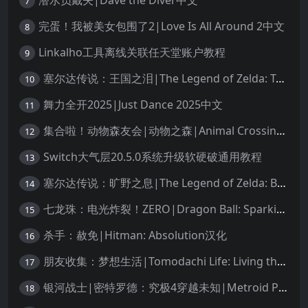
潜水员戴夫|Dave the Diver中文
7
完蛋！我被美女包围了2|Love Is All Around 2中文
8
Linkalho工具离线关联任天堂账户教程
9
塞尔达传说：王国之泪|The Legend of Zelda: Tears of the Kingdom中文
10
舞力全开2025|Just Dance 2025中文
11
集合啦！动物森友会|动物之森|Animal Crossing: New Horizons中文
12
Switch大气层20.5.0系统升级软硬破通用教程
13
塞尔达传说：旷野之息|The Legend of Zelda: Breath of the Wild中文
14
七龙珠：电光炸裂！ZERO|Dragon Ball: Sparking! Zero中文
15
杀手：赦免|Hitman: Absolution汉化
16
朋友收集：梦想生活|Tomodachi Life: Living the Dream中文
17
银河战士|密特罗德：究极4穿越未知|Metroid Prime 4: Beyond中文
18