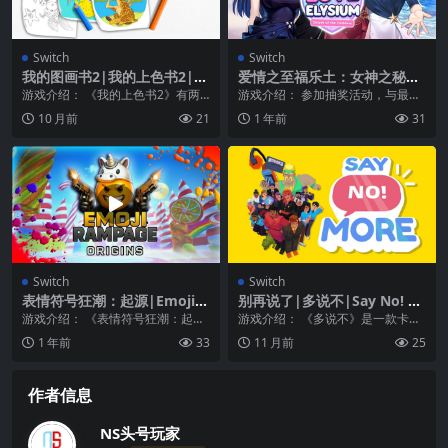
Switch
Switch
我的图画书2|我的上色书2|M
爱情之至福乐土：女神之秘
y Coloring Book 2
密|Love Elysium: Secret of
游戏介绍： 《我的上色书2》有两
游戏介绍： 参加抽奖活动，与最好
the Goddess中文
种类型的图纸可供选择：关于陆地
的朋友尤伊娜一起踏上人生中最美
10 月前
21
1 年前
31
的 61 幅和 4...
好的假期吧！在岛上...
Switch
Switch
表情符号狂潮：起源|Emoji R
别再说了|多说不|Say No! M
ampage: Origins中文
ore中文
游戏介绍： 《表情符号狂潮：起
游戏介绍： 《多说不》是一款卡通
源》在这个快节奏的流氓式FPS中，
画风的休闲解谜游戏，玩家在游戏
1 年前
33
11 月前
25
通过无尽的混乱表...
中可以操控你的角色...
作者信息
NS头号玩家