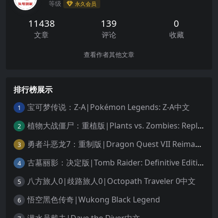
等级
永久会员
11438
139
0
文章
评论
收藏
查看作者其他文章
排行榜展示
宝可梦传说：Z-A|Pokémon Legends: Z-A中文
1
植物大战僵尸：重植版|Plants vs. Zombies: Replanted中文
2
勇者斗恶龙7：重制版|Dragon Quest VII Reimagined中文
3
古墓丽影：决定版|Tomb Raider: Definitive Edition中文
4
八方旅人0|歧路旅人0|Octopath Traveler 0中文
5
悟空黑色传奇|Wukong Black Legend
6