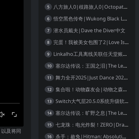
八方旅人0|歧路旅人0|Octopath Traveler 0中文
5
悟空黑色传奇|Wukong Black Legend
6
潜水员戴夫|Dave the Diver中文
7
完蛋！我被美女包围了2|Love Is All Around 2中文
8
Linkalho工具离线关联任天堂账户教程
9
塞尔达传说：王国之泪|The Legend of Zelda: Tears of the Kingdom中文
10
舞力全开2025|Just Dance 2025中文
11
集合啦！动物森友会|动物之森|Animal Crossing: New Horizons中文
12
Switch大气层20.5.0系统升级软硬破通用教程
13
塞尔达传说：旷野之息|The Legend of Zelda: Breath of the Wild中文
14
七龙珠：电光炸裂！ZERO|Dragon Ball: Sparking! Zero中文
15
，以及将同
杀手：赦免|Hitman: Absolution汉化
16