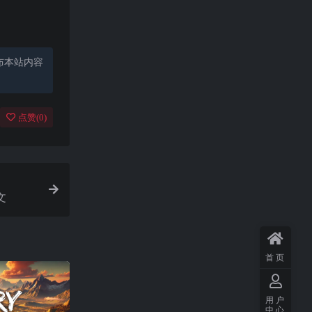
布本站内容
点赞(
0
)
文
首页
用户
中心