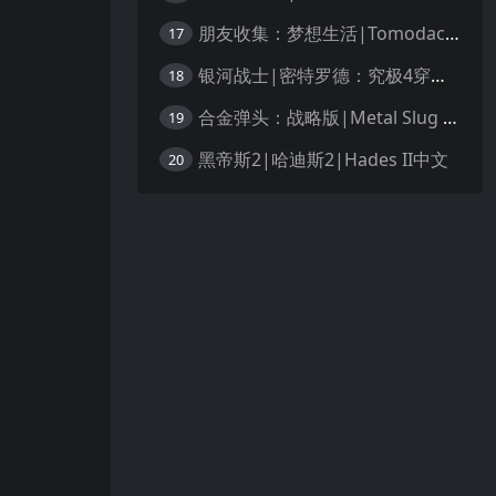
朋友收集：梦想生活|Tomodachi Life: Living the Dream中文
17
银河战士|密特罗德：究极4穿越未知|Metroid Prime 4: Beyond中文
18
合金弹头：战略版|Metal Slug Tactics中文
19
黑帝斯2|哈迪斯2|Hades II中文
20