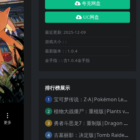
夸克网盘
UC网盘
最近更新:
2025-12-09
游戏大小：:
最新版本：:
1.0.4
金手指：:
含1.0.4金手指
排行榜展示
宝可梦传说：Z-A|Pokémon Legends: Z-A中文
1
植物大战僵尸：重植版|Plants vs. Zombies: Replanted中文
2
勇者斗恶龙7：重制版|Dragon Quest VII Reimagined中文
3
古墓丽影：决定版|Tomb Raider: Definitive Edition中文
4