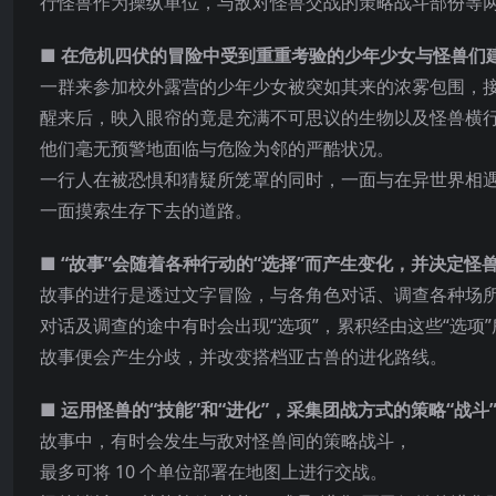
行怪兽作为操纵单位，与敌对怪兽交战的策略战斗部份等
■ 在危机四伏的冒险中受到重重考验的少年少女与怪兽们建
一群来参加校外露营的少年少女被突如其来的浓雾包围，接
醒来后，映入眼帘的竟是充满不可思议的生物以及怪兽横
他们毫无预警地面临与危险为邻的严酷状况。
一行人在被恐惧和猜疑所笼罩的同时，一面与在异世界相遇
一面摸索生存下去的道路。
■ “故事”会随着各
种行动的“选择”而产生变化，并决定怪兽
故事的进行是透过文字冒险，与各角色对话、调查各种场
对话及调查的途中有时会出现“选项”，累积经由这些“选项
故事便会产生分歧，并改变搭档亚古兽的进化路线。
■ 运用怪兽的“技能”和“进化”，采集团战方式的策略“战斗
故事中，有时会发生与敌对怪兽间的策略战斗，
最多可将 10 个单位部署在地图上进行交战。