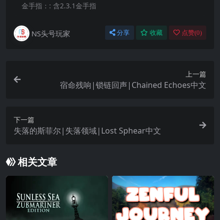
金手指：:
含2.3.1金手指
NS头号玩家
分享
收藏
点赞(
0
)
上一篇
宿命残响|锁链回声|Chained Echoes中文
下一篇
失落的斯菲尔|失落领域|Lost Sphear中文
相关文章