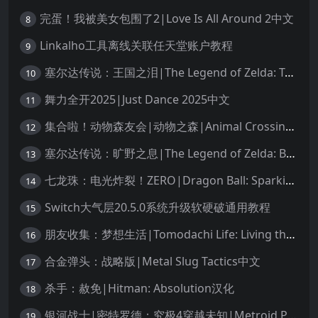
完蛋！我被美女包围了2|Love Is All Around 2中文
8
Linkalho工具离线关联任天堂账户教程
9
塞尔达传说：王国之泪|The Legend of Zelda: Tears of the Kingdom中文
10
舞力全开2025|Just Dance 2025中文
11
集合啦！动物森友会|动物之森|Animal Crossing: New Horizons中文
12
塞尔达传说：旷野之息|The Legend of Zelda: Breath of the Wild中文
13
七龙珠：电光炸裂！ZERO|Dragon Ball: Sparking! Zero中文
14
Switch大气层20.5.0系统升级软硬破通用教程
15
朋友收集：梦想生活|Tomodachi Life: Living the Dream中文
16
合金弹头：战略版|Metal Slug Tactics中文
17
杀手：赦免|Hitman: Absolution汉化
18
银河战士|密特罗德：究极4穿越未知|Metroid Prime 4: Beyond中文
19