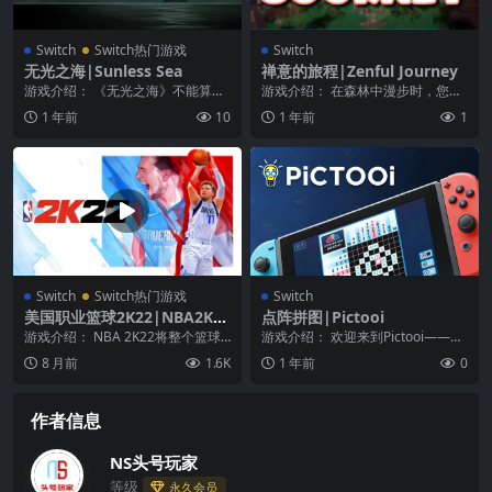
Switch
Switch热门游戏
Switch
无光之海|Sunless Sea
禅意的旅程|Zenful Journey
游戏介绍： 《无光之海》不能算是
游戏介绍： 在森林中漫步时，您可
一个精美的作品，墨绿色的海域，
以尽情欣赏大自然的美景与声音，
1 年前
10
1 年前
1
一艘孤独的小船，几...
惊叹于那些高大的树...
Switch
Switch热门游戏
Switch
美国职业篮球2K22|NBA2K22
点阵拼图|Pictooi
中文
游戏介绍： NBA 2K22将整个篮球
游戏介绍： 欢迎来到Pictooi——这
世界放到了你手中。开始“快速比
是一款轻松有趣的逻辑谜题游戏，
8 月前
1.6K
1 年前
0
赛”，在宛如...
玩家需要填...
作者信息
NS头号玩家
等级
永久会员