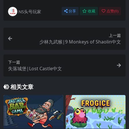
NS头号玩家
分享
收藏
点赞(
0
)
上一篇
少林九武猴|9 Monkeys of Shaolin中文
下一篇
失落城堡|Lost Castle中文
相关文章