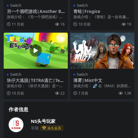
Switch
Switch
另一个酒吧游戏|Another Ba
青蛙|Frogice
r Game中文
游戏介绍： 《另一个酒吧游戏》成
游戏介绍： 《青蛙》是一款有趣益
为城里最受欢迎的酒保 一款休闲动
智解谜游戏，主角是一只青蛙，玩
11 月前
16
10 月前
19
作游戏，为口渴的...
家要用青蛙的舌头来...
Switch
Switch
块仔大逃脱|TETRA逃亡|Tetr
薄雾|Mist中文
a’s Escape中文
游戏介绍： 《块仔大逃脱》是一款
游戏介绍： 🧬 在《Mist》的黑暗
平台式的益智游戏，游戏内容都是
世界中揭开末日秘密——这是一款
10 月前
22
7 月前
1.3K
关于方块。方块名为...
融合放置玩法、...
作者信息
NS头号玩家
等级
永久会员