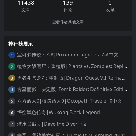
11438
139
0
文章
评论
收藏
查看作者其他文章
排行榜展示
宝可梦传说：Z-A|Pokémon Legends: Z-A中文
1
植物大战僵尸：重植版|Plants vs. Zombies: Replanted中文
2
勇者斗恶龙7：重制版|Dragon Quest VII Reimagined中文
3
古墓丽影：决定版|Tomb Raider: Definitive Edition中文
4
八方旅人0|歧路旅人0|Octopath Traveler 0中文
5
悟空黑色传奇|Wukong Black Legend
6
潜水员戴夫|Dave the Diver中文
7
完蛋！我被美女包围了2|Love Is All Around 2中文
8