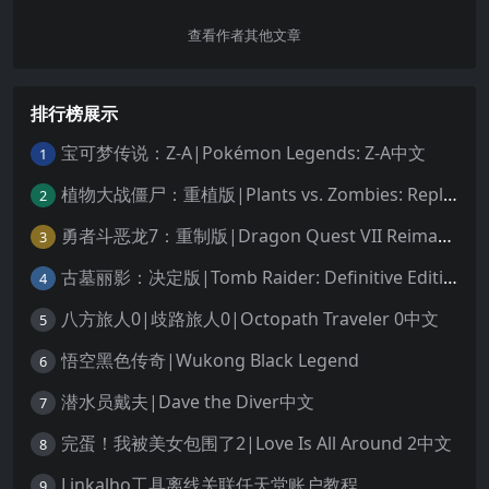
查看作者其他文章
排行榜展示
宝可梦传说：Z-A|Pokémon Legends: Z-A中文
1
植物大战僵尸：重植版|Plants vs. Zombies: Replanted中文
2
勇者斗恶龙7：重制版|Dragon Quest VII Reimagined中文
3
古墓丽影：决定版|Tomb Raider: Definitive Edition中文
4
八方旅人0|歧路旅人0|Octopath Traveler 0中文
5
悟空黑色传奇|Wukong Black Legend
6
潜水员戴夫|Dave the Diver中文
7
完蛋！我被美女包围了2|Love Is All Around 2中文
8
Linkalho工具离线关联任天堂账户教程
9