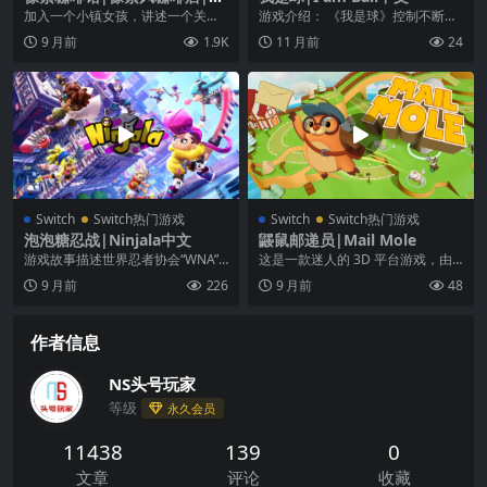
xel Cafe中文
加入一个小镇女孩，讲述一个关于
游戏介绍： 《我是球》控制不断跳
家庭，人际关系，咖啡以及大城市
动的球！获得新的力量，探索神秘
9 月前
1.9K
11 月前
24
生活的成长故事。让你...
的世界！最好的平台...
Switch
Switch热门游戏
Switch
Switch热门游戏
泡泡糖忍战|Ninjala中文
鼹鼠邮递员|Mail Mole
游戏故事描述世界忍者协会“WNA”
这是一款迷人的 3D 平台游戏，由
为了忍者的延续，而制作出了名为
速度最快的邮差鼹鼠 Molty 担任主
9 月前
226
9 月前
48
“忍者口香糖”的...
角，他的...
作者信息
NS头号玩家
等级
永久会员
11438
139
0
文章
评论
收藏