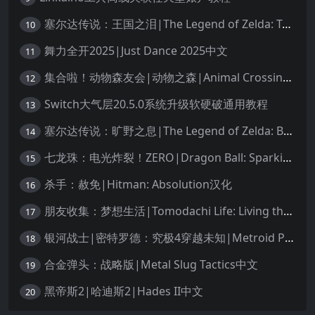
塞尔达传说：王国之泪|The Legend of Zelda: Tears of the Kingdom中文
10
舞力全开2025|Just Dance 2025中文
11
集合啦！动物森友会|动物之森|Animal Crossing: New Horizons中文
12
Switch大气层20.5.0系统升级软硬破通用教程
13
塞尔达传说：旷野之息|The Legend of Zelda: Breath of the Wild中文
14
七龙珠：电光炸裂！ZERO|Dragon Ball: Sparking! Zero中文
15
杀手：赦免|Hitman: Absolution汉化
16
朋友收集：梦想生活|Tomodachi Life: Living the Dream中文
17
银河战士|密特罗德：究极4穿越未知|Metroid Prime 4: Beyond中文
18
合金弹头：战略版|Metal Slug Tactics中文
19
黑帝斯2|哈迪斯2|Hades II中文
20