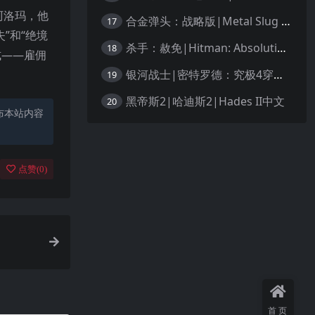
阿洛玛，他
合金弹头：战略版|Metal Slug Tactics中文
17
”和“绝境
杀手：赦免|Hitman: Absolution汉化
18
式——雇佣
银河战士|密特罗德：究极4穿越未知|Metroid Prime 4: Beyond中文
19
黑帝斯2|哈迪斯2|Hades II中文
20
布本站内容
点赞(
0
)
首页