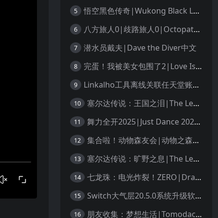
悟空黑色传奇|Wukong Black Legend
5
八方旅人0|歧路旅人0|Octopath Traveler 0中文
6
潜水员戴夫|Dave the Diver中文
7
完蛋！我被美女包围了2|Love Is All Around 2中文
8
Linkalho工具离线关联任天堂账户教程
9
塞尔达传说：王国之泪|The Legend of Zelda: Tears of the Kingdom中文
10
舞力全开2025|Just Dance 2025中文
11
集合啦！动物森友会|动物之森|Animal Crossing: New Horizons中文
12
塞尔达传说：旷野之息|The Legend of Zelda: Breath of the Wild中文
13
七龙珠：电光炸裂！ZERO|Dragon Ball: Sparking! Zero中文
14
Switch大气层20.5.0系统升级软硬破通用教程
15
朋友收集：梦想生活|Tomodachi Life: Living the Dream中文
16