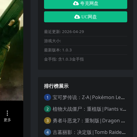
夸克网盘
UC网盘
最近更新:
2026-04-29
游戏大小:
最新版本:
1.0.3
金手指:
含1.0.3金手指
排行榜展示
宝可梦传说：Z-A|Pokémon Legends: Z-A中文
1
植物大战僵尸：重植版|Plants vs. Zombies: Replanted中文
2
勇者斗恶龙7：重制版|Dragon Quest VII Reimagined中文
3
古墓丽影：决定版|Tomb Raider: Definitive Edition中文
4