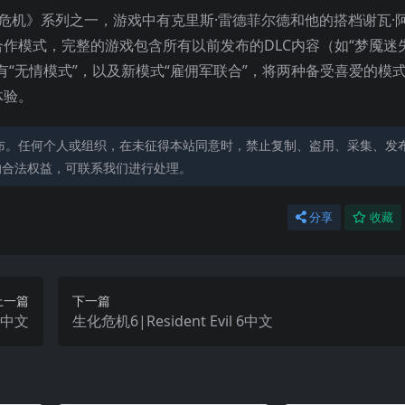
危机》系列之一，游戏中有克里斯·雷德菲尔德和他的搭档谢瓦·
模式，完整的游戏包含所有以前发布的DLC内容（如“梦魇迷失
“无情模式”，以及新模式“雇佣军联合”，将两种备受喜爱的模
体验。
布。任何个人或组织，在未征得本站同意时，禁止复制、盗用、采集、发
的合法权益，可联系我们进行处理。
分享
收藏
上一篇
下一篇
 4中文
生化危机6|Resident Evil 6中文