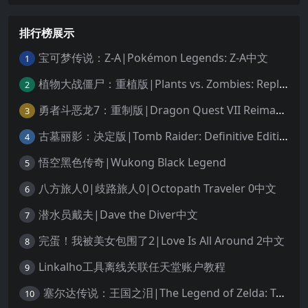
排行榜展示
宝可梦传说：Z-A|Pokémon Legends: Z-A中文
1
植物大战僵尸：重植版|Plants vs. Zombies: Replanted中文
2
勇者斗恶龙7：重制版|Dragon Quest VII Reimagined中文
3
古墓丽影：决定版|Tomb Raider: Definitive Edition中文
4
悟空黑色传奇|Wukong Black Legend
5
八方旅人0|歧路旅人0|Octopath Traveler 0中文
6
潜水员戴夫|Dave the Diver中文
7
完蛋！我被美女包围了2|Love Is All Around 2中文
8
Linkalho工具离线关联任天堂账户教程
9
塞尔达传说：王国之泪|The Legend of Zelda: Tears of the Kingdom中文
10