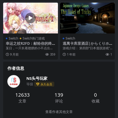
Switch
Switch热门游戏
Switch
幸运之杖R2FD：献给你的终
逃离卡库里酒店|からくりホ
章|Wand of Fortune 2 FD:
テルからの脱出
某日，一只长着翅膀的小不点出现
游戏介绍： 第四部“日本逃脱游戏”
Kimi ni Sasageru Epilogue
在露露面前。 她自称“穿越时空的妖
系列！！ 游戏机制 这是一款密室逃
9 月前
359
1 年前
1
中文
精”贝尔，不仅对...
脱类游戏（悬...
作者信息
NS头号玩家
等级
永久会员
12633
139
0
文章
评论
收藏
查看作者其他文章