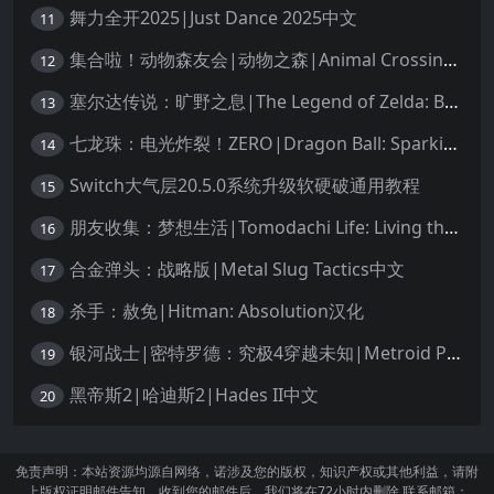
舞力全开2025|Just Dance 2025中文
11
集合啦！动物森友会|动物之森|Animal Crossing: New Horizons中文
12
塞尔达传说：旷野之息|The Legend of Zelda: Breath of the Wild中文
13
七龙珠：电光炸裂！ZERO|Dragon Ball: Sparking! Zero中文
14
Switch大气层20.5.0系统升级软硬破通用教程
15
朋友收集：梦想生活|Tomodachi Life: Living the Dream中文
16
合金弹头：战略版|Metal Slug Tactics中文
17
杀手：赦免|Hitman: Absolution汉化
18
银河战士|密特罗德：究极4穿越未知|Metroid Prime 4: Beyond中文
19
黑帝斯2|哈迪斯2|Hades II中文
20
免责声明：本站资源均源自网络，诺涉及您的版权，知识产权或其他利益，请附
上版权证明邮件告知。收到您的邮件后，我们将在72小时内删除 联系邮箱：