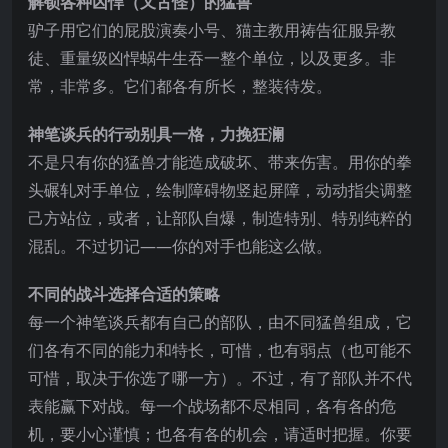
解锁各种凶悍（又古怪）的猛兽
驴子用它们的屁股演奏小号、猫主教用祷告征服异教
徒、重量级凶悍蜗牛生吞一整个单位，以及更多。非
常，非常多。它们都各有所长，整装待发。
神笔谈兵的行动别具一格，力挽狂澜
不是只有你的猛兽才能造成破坏、带来伤害。用你的拳
头碾轧对手单位，绘制障碍物竖起屏障，动动指尖调整
己方站位，或者，让部队自爆，制造特别、特别纯粹的
混乱。不过切记——你的对手也能这么做。
不同的战斗选择合适的策略
每一个神笔谈兵都有自己的部队，由不同猛兽组成，它
们各有不同的能力和特长，可惜，也有弱点（也可能不
可惜，取决于你选了哪一方）。不过，有了部队并不代
表能赢下对战。每一个战场都不尽相同，各有各的危
机，要小心谨慎；也各有各的机会，请适时把握。你要