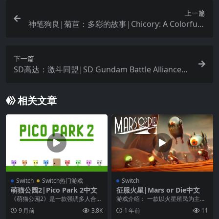
上一篇
神笔狗良|菊苣：多彩的故事|Chicory: A Colorful T
ale中文
下一篇
SD高达：激斗同盟|SD Gundam Battle Alliance中
文
相关文章
Switch
Switch热门游戏
Switch
萌猫公园2|Pico Park 2中文
征服火星|Mars or Die中文
《萌猫公园2》是一款强调多人合作
游戏介绍： 一款以火星殖民为主题
的 2D 动作益智游戏！我们这次为
的策略类游戏，派出无畏的探险者
9 月前
3.8K
1 年前
11
大家带来了比前...
侦察火星，根据蓝图...