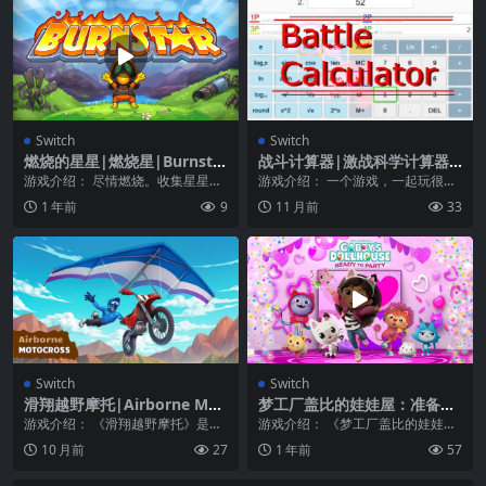
Switch
Switch
燃烧的星星|燃烧星|Burnstar
战斗计算器|激战科学计算器|
中文
Battle Calculator
游戏介绍： 尽情燃烧。收集星星。
游戏介绍： 一个游戏，一起玩很有
Burnstar 是一款具有挑战性的快节
趣，并且会稍微动动你的大脑。激
1 年前
9
11 月前
33
奏动作...
战科学计算器 将测...
Switch
Switch
滑翔越野摩托|Airborne Mot
梦工厂盖比的娃娃屋：准备开
ocross中文
派对|DreamWorks Gabby’s
游戏介绍： 《滑翔越野摩托》是一
游戏介绍： 《梦工厂盖比的娃娃
Dollhouse: Ready to Party
款以特技摩托为主题的游戏，非常
屋：准备开派对》加比和加比猫开
10 月前
27
1 年前
57
中文
清新的卡通画风，玩...
个派对。探索神奇的世...