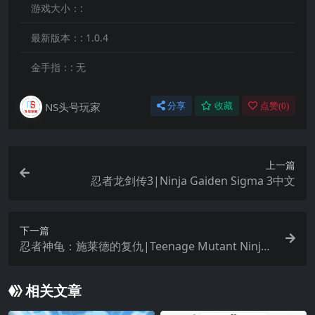
游戏大小：:
最新版本：:
1.0.4
金手指：:
无
NS头号玩家
分享
收藏
点赞(
0
)
上一篇
忍者龙剑传3|Ninja Gaiden Sigma 3中文
下一篇
忍者神龟：施莱德的复仇|Teenage Mutant Ninja
Turtles: Shredder’s Revenge中文国语版
相关文章