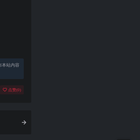
。
布本站内容
点赞(
0
)