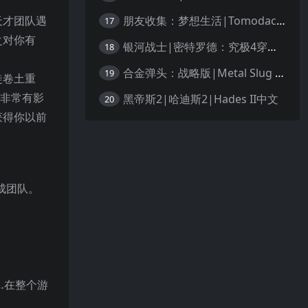
朋友收集：梦想生活|Tomodachi Life: Living the Dream中文
天才团队遇
17
之对你有
银河战士|密特罗德：究极4穿越未知|Metroid Prime 4: Beyond中文
18
合金弹头：战略版|Metal Slug Tactics中文
19
徒卷土重
经非常有影
黑帝斯2|哈迪斯2|Hades II中文
20
获得你以前
成团队。
…在整个游