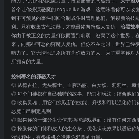
能力，使用你的恶魔力量，报复痛苦的恶魔猎手。
关于游
首个让你扮演恶魔的 roguelike 游戏，这意味着你
到不可预见的事件和回合制战斗时管理他们。解锁新的技
利。只有收集古代法器，才能最终向狩魔人复仇。
暗黑故
你由于被正义的力量打败而遭到削弱，逃离了这个世界，
来，向那些可恶的狩魔人复仇。但你不在之时，世界已经变
响力了。它无情地追杀所有为你效力的人。为了重掌你对
所拥有的力量。
控制著名的邪恶天才
◎ 从德古拉、无头骑士、血腥玛丽、白女妖、莉莉丝、赫
◎ 每个门徒都有自己独特的故事、能力和玩法：结合他们
◎ 收集灵魂，用它们换取新的技能、升级和可以强化你门
恶魔自己制定规则
◎ 献祭你的一部分生命值来操控游戏界面：没有任何东西
◎ 操纵你的门徒和敌人的生命条，优化状态效果以适应你
戏过程中，有很多机会运用你邪恶的力量。