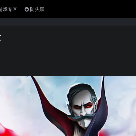
4游戏专区
防失联
文