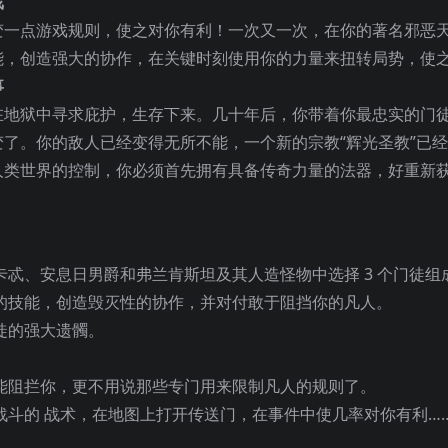
戏
可以改变一点游戏规则，使之对你有利！一次又一次，在你的著名邪恶
能，创造强大的协作，在关键时刻使用你的力量来扭转局势，使
事
在地狱中寻求庇护，生存下来。几十年后，你带着你
最忠实的门
了。你的敌人已经变得无所不能，一个新的宗教“辉光圣教”已
人类世界的控制，你必须首先拥有具备传奇力量的法器，好重新
卡忒、安息日男爵和弗兰肯斯坦及其人造怪物中选择 3 个门徒组
的技能，创造毁灭性的协作，并对付敢于阻挡你的凡人。
徒的强大遗髑。
能阻拦你，更不用说那些专门用来限制凡人的规则了。
战斗的 战术，在地图上打开传送门，在事件中使几率对你有利…