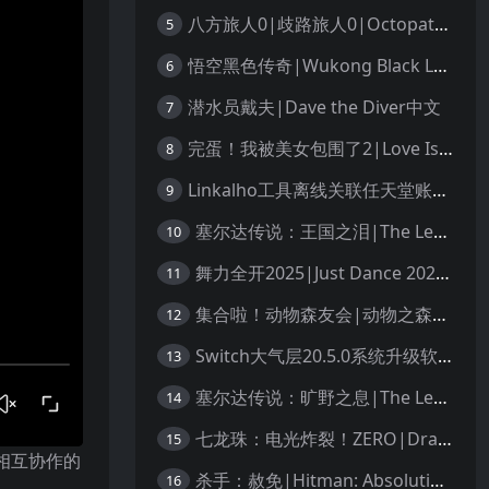
八方旅人0|歧路旅人0|Octopath Traveler 0中文
5
悟空黑色传奇|Wukong Black Legend
6
潜水员戴夫|Dave the Diver中文
7
完蛋！我被美女包围了2|Love Is All Around 2中文
8
Linkalho工具离线关联任天堂账户教程
9
塞尔达传说：王国之泪|The Legend of Zelda: Tears of the Kingdom中文
10
舞力全开2025|Just Dance 2025中文
11
集合啦！动物森友会|动物之森|Animal Crossing: New Horizons中文
12
Switch大气层20.5.0系统升级软硬破通用教程
13
塞尔达传说：旷野之息|The Legend of Zelda: Breath of the Wild中文
14
七龙珠：电光炸裂！ZERO|Dragon Ball: Sparking! Zero中文
15
相互协作的
杀手：赦免|Hitman: Absolution汉化
16