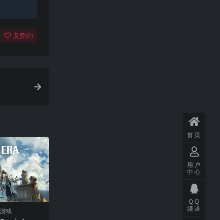
点赞(
0
)
首页
用户
中心
QQ
频道
门游戏