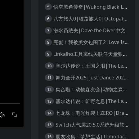
悟空黑色传奇|Wukong Black Legend
5
八方旅人0|歧路旅人0|Octopath Traveler 0中文
6
潜水员戴夫|Dave the Diver中文
7
完蛋！我被美女包围了2|Love Is All Around 2中文
8
Linkalho工具离线关联任天堂账户教程
9
塞尔达传说：王国之泪|The Legend of Zelda: Tears of the Kingdom中文
10
舞力全开2025|Just Dance 2025中文
11
集合啦！动物森友会|动物之森|Animal Crossing: New Horizons中文
12
塞尔达传说：旷野之息|The Legend of Zelda: Breath of the Wild中文
13
七龙珠：电光炸裂！ZERO|Dragon Ball: Sparking! Zero中文
14
Switch大气层20.5.0系统升级软硬破通用教程
15
朋友收集：梦想生活|Tomodachi Life: Living the Dream中文
16