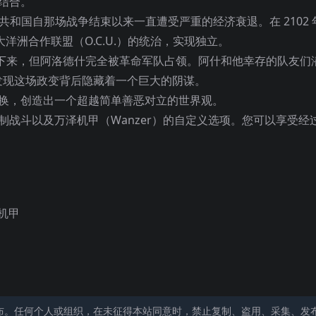
结合。
和国自那场战争结束以来一直遭受严重的经济衰退。在 2102 年
洋洲合作联盟（O.C.U.）的统治，实现独立。
中幸存下来，但阿洛德什完全被革命军队占领。阿什和他幸存的队友们
发现这场政变背后隐藏着一个巨大的阴谋。
切换，创造出一个超越简单善恶对立的世界观。
制战斗以及万泽机甲（Wanzer）的自定义选项。您可以享受经
机甲
布。任何个人或组织，在未征得本站同意时，禁止复制、盗用、采集、发