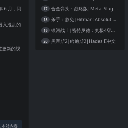
合金弹头：战略版|Metal Slug Tactics中文
 6 月，阿
17
杀手：赦免|Hitman: Absolution汉化
18
潜入混乱的
银河战士|密特罗德：究极4穿越未知|Metroid Prime 4: Beyond中文
19
黑帝斯2|哈迪斯2|Hades II中文
20
过更新的视
布本站内容