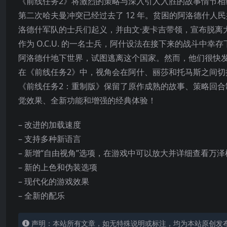
《前线任务2》将激烈的策略与深入引人入胜的故事情节相
第二次哈夫曼冲突已经过去了 12 年。贫困的阿洛德什人民共
洛德什军队的士兵们起义，并由文·麦卡吉带领，宣布脱离大
作为 O.C.U. 的一名士兵，阿什设法在接下来的战斗
阿洛德什地下世界，试图逃离这
个国家。然而，他们很快
在《前线任务2》中，视角会在阿什、丽莎和托马斯之间
《前线任务2：重制版》保留了原作成熟的故事、策略回合
觉效果、全新功能和增强的经典体验！
– 改进的加载速度
– 支持多种新语言
– 新增“自由视角”选项，在游戏中可以放大并详细查看万泽
– 新的上色和伪装选项
– 现代化的游戏效果
– 全新的配乐
声明：本站所有文章，如无特殊说明或标注，均为本站原创发