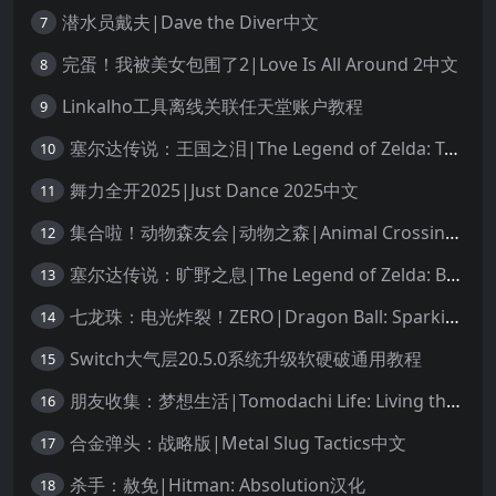
潜水员戴夫|Dave the Diver中文
7
完蛋！我被美女包围了2|Love Is All Around 2中文
8
Linkalho工具离线关联任天堂账户教程
9
塞尔达传说：王国之泪|The Legend of Zelda: Tears of the Kingdom中文
10
舞力全开2025|Just Dance 2025中文
11
集合啦！动物森友会|动物之森|Animal Crossing: New Horizons中文
12
塞尔达传说：旷野之息|The Legend of Zelda: Breath of the Wild中文
13
七龙珠：电光炸裂！ZERO|Dragon Ball: Sparking! Zero中文
14
Switch大气层20.5.0系统升级软硬破通用教程
15
朋友收集：梦想生活|Tomodachi Life: Living the Dream中文
16
合金弹头：战略版|Metal Slug Tactics中文
17
杀手：赦免|Hitman: Absolution汉化
18