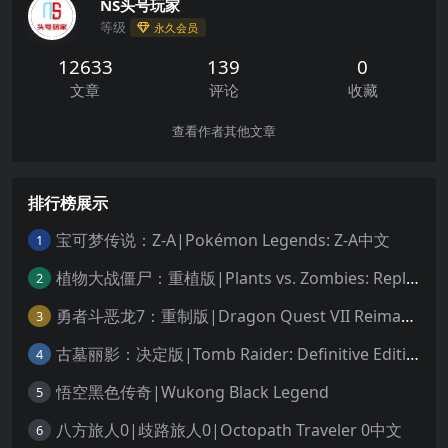
NS头号玩家
等级
永久会员
12633
139
0
文章
评论
收藏
查看作者其他文章
排行榜展示
宝可梦传说：Z-A|Pokémon Legends: Z-A中文
1
植物大战僵尸：重植版|Plants vs. Zombies: Replanted中文
2
勇者斗恶龙7：重制版|Dragon Quest VII Reimagined中文
3
古墓丽影：决定版|Tomb Raider: Definitive Edition中文
4
悟空黑色传奇|Wukong Black Legend
5
八方旅人0|歧路旅人0|Octopath Traveler 0中文
6