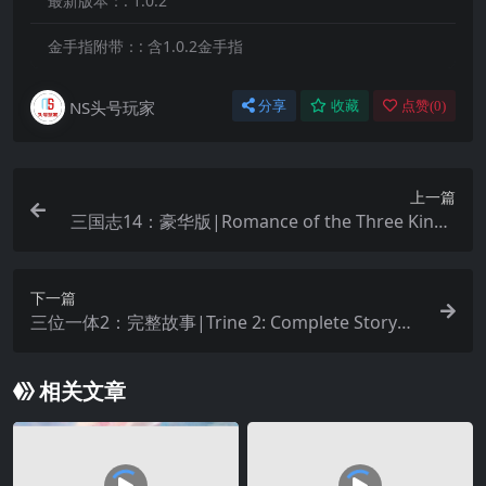
最新版本：:
1.0.2
金手指附带：:
含1.0.2金手指
NS头号玩家
分享
收藏
点赞(
0
)
上一篇
三国志14：豪华版|Romance of the Three Kingd
oms XIV中文
下一篇
三位一体2：完整故事|Trine 2: Complete Story中
文
相关文章