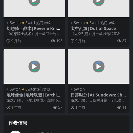
Switch
Switch热门游戏
Switch
Switch热门游戏
幻想骑士战术|Reverie Knigh
太空乱游|Out of Space
ts Tactics中文
《幻想骑士战术》是一款回合制战
《太空乱游》是一款以你和室友共
术 RPG 游戏，你将在等距网格中进
同生活在太空飞船里为背景的单机
9 月前
193
9 月前
87
行战斗，每一个...
或在线多人合作游戏。...
Switch
Switch热门游戏
Switch
地球使命|地球联盟|Earthion
日落时分|At Sundown: Sho
中文
ts In The Dark中文
游戏介绍： 《地球联盟》回到16位
游戏介绍： 日落时分是一个以潜行
游戏的起源与古代的全新射击游
为主、自上而下的多人射击游戏，
1 年前
57
1 年前
11
戏，地球！ Yuz...
允许不超过 4 名...
作者信息