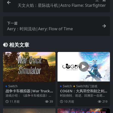
天文火焰：星际战斗机|Astro Flame: Starfighter
下一篇
Aery：时间流动|Aery: Flow of Time
相关文章
Switch
Switch
Switch热门游戏
战争卡车模拟器|War Truck S
COGEN：大凤羽空和刻之剑|
imulator
Cogen: Sword of Rewind中
游戏介绍： 《战争卡车模拟器》是
时刻倒转、前进。回溯至一击毙命
文
一款独立动作模拟模拟游戏。驾驶
前 3 秒，斩开新局面，新感觉 2D
11 月前
39
10 月前
219
军用卡车执行特殊任...
剑战动作游戏...