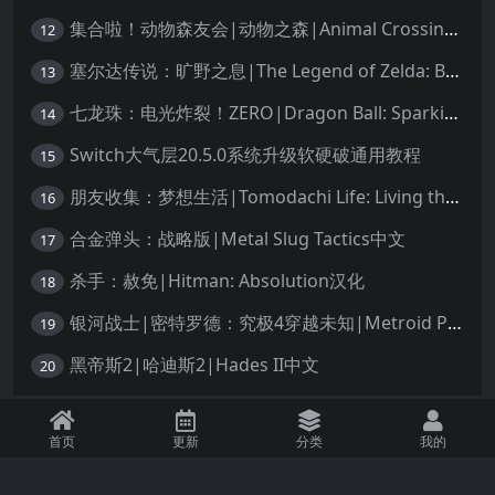
集合啦！动物森友会|动物之森|Animal Crossing: New Horizons中文
12
塞尔达传说：旷野之息|The Legend of Zelda: Breath of the Wild中文
13
七龙珠：电光炸裂！ZERO|Dragon Ball: Sparking! Zero中文
14
Switch大气层20.5.0系统升级软硬破通用教程
15
朋友收集：梦想生活|Tomodachi Life: Living the Dream中文
16
合金弹头：战略版|Metal Slug Tactics中文
17
杀手：赦免|Hitman: Absolution汉化
18
银河战士|密特罗德：究极4穿越未知|Metroid Prime 4: Beyond中文
19
黑帝斯2|哈迪斯2|Hades II中文
20
免责声明：本站资源均源自网络，诺涉及您的版权，知识产权或其他利益，请附
首页
更新
分类
我的
上版权证明邮件告知。收到您的邮件后，我们将在72小时内删除 联系邮箱：
1245294496@qq.com