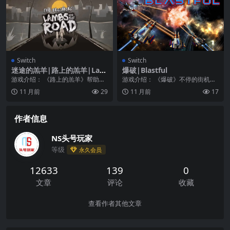
Switch
Switch
迷途的羔羊|路上的羔羊|Lam
爆破|Blastful
bs on the road
游戏介绍： 《路上的羔羊》帮助约
游戏介绍： 《爆破》不停的街机射
翰在充满危险的后世界末日世界中
击他们 《爆破》l是一款快节奏的街
11 月前
29
11 月前
17
找到她的女儿。 来...
机射击游戏。 ...
作者信息
NS头号玩家
等级
永久会员
12633
139
0
文章
评论
收藏
查看作者其他文章