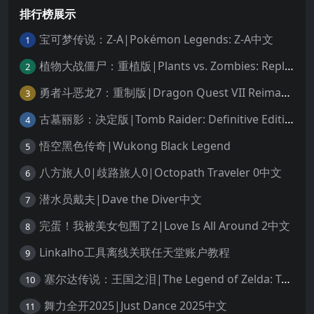
排行榜展示
宝可梦传说：Z-A|Pokémon Legends: Z-A中文
1
植物大战僵尸：重植版|Plants vs. Zombies: Replanted中文
2
勇者斗恶龙7：重制版|Dragon Quest VII Reimagined中文
3
古墓丽影：决定版|Tomb Raider: Definitive Edition中文
4
悟空黑色传奇|Wukong Black Legend
5
八方旅人0|歧路旅人0|Octopath Traveler 0中文
6
潜水员戴夫|Dave the Diver中文
7
完蛋！我被美女包围了2|Love Is All Around 2中文
8
Linkalho工具离线关联任天堂账户教程
9
塞尔达传说：王国之泪|The Legend of Zelda: Tears of the Kingdom中文
10
舞力全开2025|Just Dance 2025中文
11