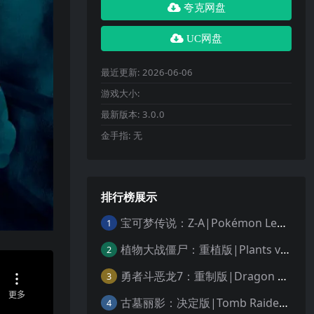
夸克网盘
UC网盘
最近更新:
2026-06-06
游戏大小:
最新版本:
3.0.0
金手指:
无
排行榜展示
宝可梦传说：Z-A|Pokémon Legends: Z-A中文
1
植物大战僵尸：重植版|Plants vs. Zombies: Replanted中文
2
勇者斗恶龙7：重制版|Dragon Quest VII Reimagined中文
3
古墓丽影：决定版|Tomb Raider: Definitive Edition中文
4