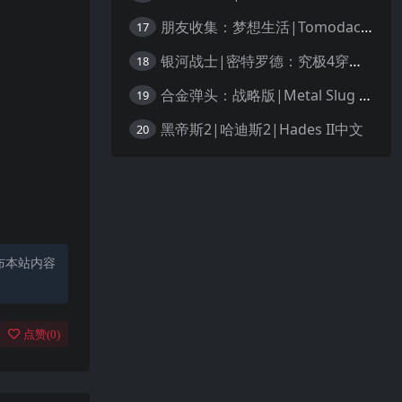
朋友收集：梦想生活|Tomodachi Life: Living the Dream中文
17
银河战士|密特罗德：究极4穿越未知|Metroid Prime 4: Beyond中文
18
合金弹头：战略版|Metal Slug Tactics中文
19
黑帝斯2|哈迪斯2|Hades II中文
20
布本站内容
点赞(
0
)