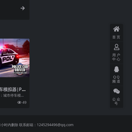
首页
用户
中心
QQ
频道
模拟器|Pol
City Parking
机：城市停车模拟
公众
的警察交通驾驶
49
号
 联系邮箱：1245294496@qq.com