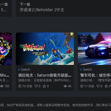
上一篇
下一篇
 Sap
旁观者2|Beholder 2中文
iros
Switch
Switch
Mus
疯狂枪支：Saturn致敬升级版|
警车司机：城市停车
Batsugun: Saturn Tribute B
ice Car Driver: 
 共 1
游戏介绍： 正统射击游戏《BATSUGU
游戏介绍： 《警车司
oosted中文
Simulator
N》 消灭敌人并升级！可累积经验值变
器》中文版。全新逼真
135
10 月前
0
0
40
11 月前
0
0
得更...
模拟器，您...
，知识产权或其他利益，请附上版权证明邮件告知。收到您的邮件后，我们将在72小时内删除