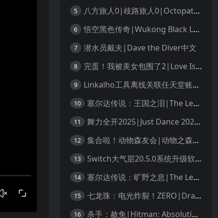
八方旅人0|歧路旅人0|Octopath Traveler 0中文
5
悟空黑色传奇|Wukong Black Legend
6
潜水员戴夫|Dave the Diver中文
7
完蛋！我被美女包围了2|Love Is All Around 2中文
8
Linkalho工具离线关联任天堂账户教程
9
塞尔达传说：王国之泪|The Legend of Zelda: Tears of the Kingdom中文
10
舞力全开2025|Just Dance 2025中文
11
集合啦！动物森友会|动物之森|Animal Crossing: New Horizons中文
12
Switch大气层20.5.0系统升级软硬破通用教程
13
塞尔达传说：旷野之息|The Legend of Zelda: Breath of the Wild中文
14
七龙珠：电光炸裂！ZERO|Dragon Ball: Sparking! Zero中文
15
杀手：赦免|Hitman: Absolution汉化
16