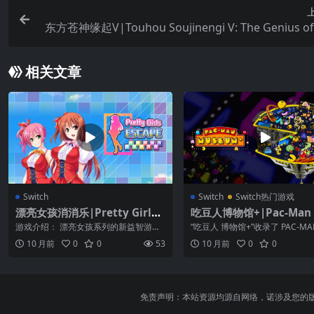
东方苍神缘起V|Touhou Soujinengi V: The Genius of
phe
相关文章
Switch
Switch
Switch热门游戏
漂亮女孩消消乐|Pretty Girls
吃豆人博物馆+|Pac-Man 
Escape中文
eum+中文
游戏介绍： 漂亮女孩系列的新益智游戏
“吃豆人 博物馆+”收录了 PAC-MAN
来了，您可以边玩边想！！ 试着消除相
4 款系列作品！ 从问世首作到...
10 月前
0
0
53
10 月前
0
0
同颜色的...
免责声明：本站资源均源自网络，诺涉及您的版权