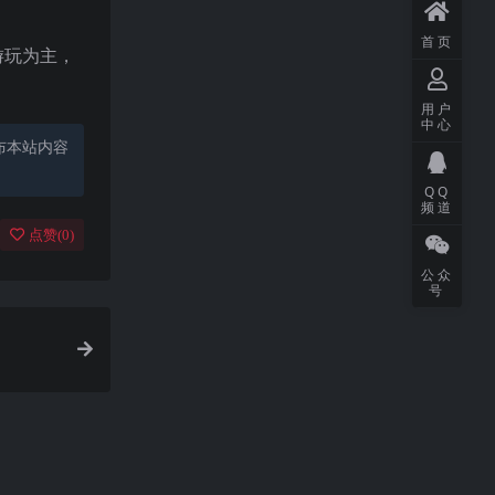
首页
游玩为主，
用户
中心
布本站内容
QQ
频道
点赞(
0
)
公众
号