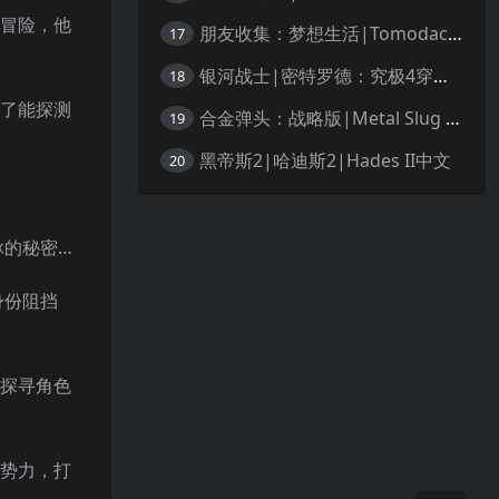
同冒险，他
朋友收集：梦想生活|Tomodachi Life: Living the Dream中文
17
银河战士|密特罗德：究极4穿越未知|Metroid Prime 4: Beyond中文
18
救了能探测
合金弹头：战略版|Metal Slug Tactics中文
19
黑帝斯2|哈迪斯2|Hades II中文
20
脉的秘密…
身份阻挡
，探寻角色
方势力，打