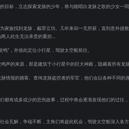
夺的目标，立志探索龙脉的少年，将与能唱出龙脉之歌的少女一
望为家族找到龙脉，戴罪立功。几年来却一无所获，直到意外拯
为两人此生无法承受的重担…
龙鸣”，并借此定位小行星，驾驶太空船前往。
龙鸣声的来源，那是建筑于
小行星中的巨大神殿，隐藏着所有龙
龙脉情报的掮客、查缉龙脉盗挖者的军官，他们会以各种不同的
人们都有或多或少的悲伤故事，过程中将会逐渐发现他们的过往
，社会瓦解，争端不断，主角们将趁此机会，驾驶太空船深入各