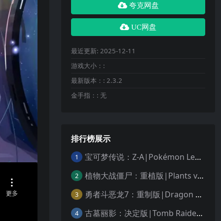
夸克网盘
UC网盘
最近更新:
2025-12-11
游戏大小：:
最新版本：:
2.3.2
金手指：:
无
排行榜展示
宝可梦传说：Z-A|Pokémon Legends: Z-A中文
1
植物大战僵尸：重植版|Plants vs. Zombies: Replanted中文
2
勇者斗恶龙7：重制版|Dragon Quest VII Reimagined中文
3
古墓丽影：决定版|Tomb Raider: Definitive Edition中文
4