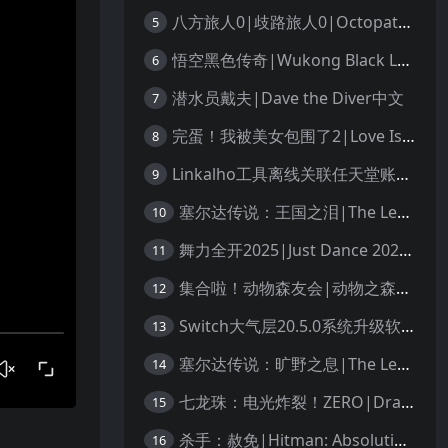
八方旅人0|歧路旅人0|Octopath Traveler 0中文
5
悟空黑色传奇|Wukong Black Legend
6
潜水员戴夫|Dave the Diver中文
7
完蛋！我被美女包围了2|Love Is All Around 2中文
8
Linkalho工具离线关联任天堂账户教程
9
塞尔达传说：王国之泪|The Legend of Zelda: Tears of the Kingdom中文
10
舞力全开2025|Just Dance 2025中文
11
集合啦！动物森友会|动物之森|Animal Crossing: New Horizons中文
12
Switch大气层20.5.0系统升级软硬破通用教程
13
塞尔达传说：旷野之息|The Legend of Zelda: Breath of the Wild中文
14
七龙珠：电光炸裂！ZERO|Dragon Ball: Sparking! Zero中文
15
杀手：赦免|Hitman: Absolution汉化
16