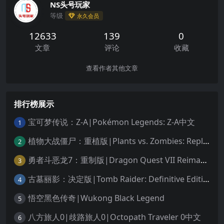
NS头号玩家
等级
永久会员
12633
139
0
文章
评论
收藏
查看作者其他文章
排行榜展示
宝可梦传说：Z-A|Pokémon Legends: Z-A中文
1
植物大战僵尸：重植版|Plants vs. Zombies: Replanted中文
2
勇者斗恶龙7：重制版|Dragon Quest VII Reimagined中文
3
古墓丽影：决定版|Tomb Raider: Definitive Edition中文
4
悟空黑色传奇|Wukong Black Legend
5
八方旅人0|歧路旅人0|Octopath Traveler 0中文
6