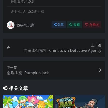
最新版本:
1.0.3
金手指:
含1.0.2金手指
NS头号玩家
分享
收藏
点赞(
2
)
上一篇
牛车水侦探社|Chinatown Detective Agency
下一篇
南瓜杰克|Pumpkin Jack
相关文章