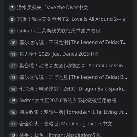
潜水员戴夫|Dave the Diver中文
7
完蛋！我被美女包围了2|Love Is All Around 2中文
8
Linkalho工具离线关联任天堂账户教程
9
塞尔达传说：王国之泪|The Legend of Zelda: Tears of the Kingdom中文
10
舞力全开2025|Just Dance 2025中文
11
集合啦！动物森友会|动物之森|Animal Crossing: New Horizons中文
12
塞尔达传说：旷野之息|The Legend of Zelda: Breath of the Wild中文
13
七龙珠：电光炸裂！ZERO|Dragon Ball: Sparking! Zero中文
14
Switch大气层20.5.0系统升级软硬破通用教程
15
朋友收集：梦想生活|Tomodachi Life: Living the Dream中文
16
合金弹头：战略版|Metal Slug Tactics中文
17
杀手：赦免|Hitman: Absolution汉化
18