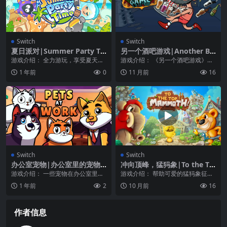
Switch
Switch
夏日派对|Summer Party Ti
另一个酒吧游戏|Another Ba
me
r Game中文
游戏介绍： 全力游玩，享受夏天！
游戏介绍： 《另一个酒吧游戏》成
轻松不设限，和亲朋好友一起开夏
为城里最受欢迎的酒保 一款休闲动
1 年前
0
11 月前
16
日派对啰！ 操作...
作游戏，为口渴的...
Switch
Switch
办公室宠物|办公室里的宠物|
冲向顶峰，猛犸象|To the To
Pets at Work
p, Mammoth
游戏介绍： 一些宠物在办公室里与
游戏介绍： 帮助可爱的猛犸象征服
主人走失了，现在它们需要共同合
这款基于方块的塔楼攀登游戏的强
1 年前
2
10 月前
16
作，使用盒子、垫子...
大城堡。要保持警觉...
作者信息