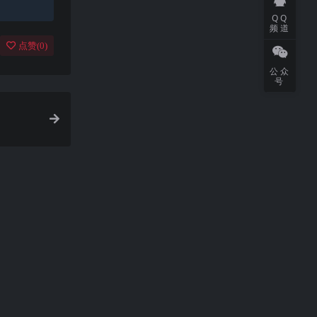
QQ
频道
点赞(
0
)
公众
号
toric Dude