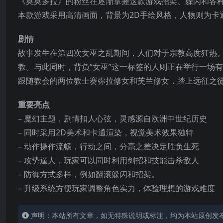
《莫莫多拉》的粉丝在逐渐掌握这款游戏招架、躲闪和各
本款游戏采用高清画面，背景为2D手绘风格，人物则为卡
剧情
故事发生在第四次女巫之乱期间，人们对于宗教高度狂热
教。与此同时，背负“女巫”这一标签的人则正在举行一场
跟随教会的两位教士赛弥拉修女和芙兰修女，踏上远征之
重要亮点
– 魔幻主题，剧情扣人心弦，灵感源自欧洲中世纪历史
– 同时采用2D美术和卡通渲染，视觉美术效果独特
– 动作操作流畅，行动之间，分毫之差决定胜负生死
– 攻势逼人，玩家可以同时利用剑招和技能击杀敌人
– 防御方式多样，例如翻滚躲闪和招架。
– 升级系统方便玩家调整角色实力，体验理想的游戏难度
声明：本站所有文章，如无特殊说明或标注，均为本站原创发