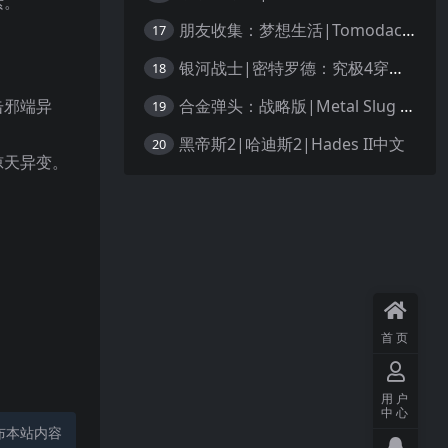
素。
朋友收集：梦想生活|Tomodachi Life: Living the Dream中文
17
银河战士|密特罗德：究极4穿越未知|Metroid Prime 4: Beyond中文
18
合金弹头：战略版|Metal Slug Tactics中文
击邪端异
19
黑帝斯2|哈迪斯2|Hades II中文
20
惊天异变。
首页
用户
中心
布本站内容