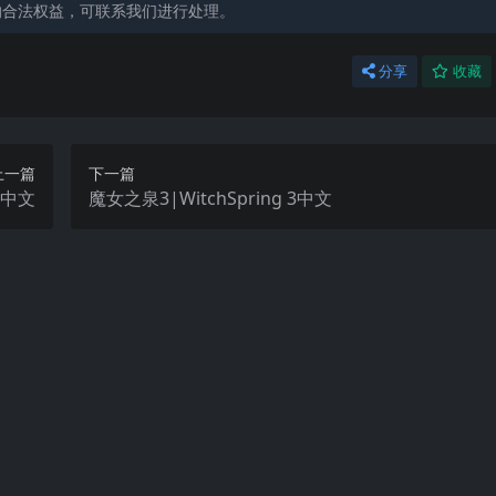
的合法权益，可联系我们进行处理。
分享
收藏
上一篇
下一篇
om中文
魔女之泉3|WitchSpring 3中文
Switch
Switch热门游戏
Switch
王国保卫战：起源|Kingdom R
史前大兄弟|Prehis