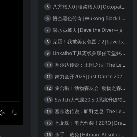
八方旅人0|歧路旅人0|Octopath Traveler 0中文
5
悟空黑色传奇|Wukong Black Legend
6
潜水员戴夫|Dave the Diver中文
7
完蛋！我被美女包围了2|Love Is All Around 2中文
8
Linkalho工具离线关联任天堂账户教程
9
塞尔达传说：王国之泪|The Legend of Zelda: Tears of the Kingdom中文
10
舞力全开2025|Just Dance 2025中文
11
集合啦！动物森友会|动物之森|Animal Crossing: New Horizons中文
12
Switch大气层20.5.0系统升级软硬破通用教程
13
塞尔达传说：旷野之息|The Legend of Zelda: Breath of the Wild中文
14
七龙珠：电光炸裂！ZERO|Dragon Ball: Sparking! Zero中文
15
杀手：赦免|Hitman: Absolution汉化
16