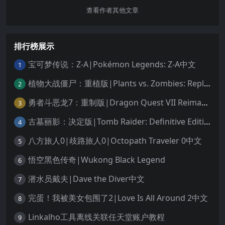
查看作者其他文章
排行榜展示
宝可梦传说：Z-A|Pokémon Legends: Z-A中文
1
植物大战僵尸：重植版|Plants vs. Zombies: Replanted中文
2
勇者斗恶龙7：重制版|Dragon Quest VII Reimagined中文
3
古墓丽影：决定版|Tomb Raider: Definitive Edition中文
4
八方旅人0|歧路旅人0|Octopath Traveler 0中文
5
悟空黑色传奇|Wukong Black Legend
6
潜水员戴夫|Dave the Diver中文
7
完蛋！我被美女包围了2|Love Is All Around 2中文
8
Linkalho工具离线关联任天堂账户教程
9