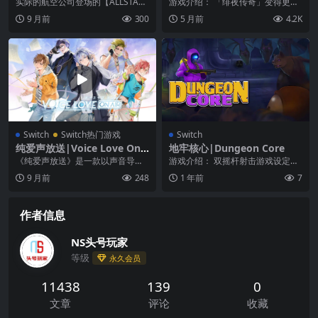
田机场AllStar|ぼくは航空管
Tales of Berseria Remaster
实际的航空公司登场的【ALLSTAR
游戏介绍： 「绯夜传奇」变得更加
制官 エアポートヒーロー 羽
ed中文
S】系列在Switch上最终复活了！挑
易于游玩后再次问世！ 向夺走一切
9 月前
300
5 月前
4.2K
田 ALLSTARS
战由J...
的救世主复仇――...
Switch
Switch热门游戏
Switch
纯爱声放送|Voice Love On
地牢核心|Dungeon Core
Air中文
《纯爱声放送》是一款以声音导
游戏介绍： 双摇杆射击游戏设定在
演、广播剧录制为主题的纯爱向剧
武器计划失败后的反乌托邦后果
9 月前
248
1 年前
7
情游戏。 主角亚树拥有...
中。 作为辐射清理者...
作者信息
NS头号玩家
等级
永久会员
11438
139
0
文章
评论
收藏