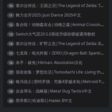
塞尔达传说：王国之泪|The Legend of Zelda: Tears of the Kingdom中文
10
舞力全开2025|Just Dance 2025中文
11
集合啦！动物森友会|动物之森|Animal Crossing: New Horizons中文
12
Switch大气层20.5.0系统升级软硬破通用教程
13
塞尔达传说：旷野之息|The Legend of Zelda: Breath of the Wild中文
14
七龙珠：电光炸裂！ZERO|Dragon Ball: Sparking! Zero中文
15
杀手：赦免|Hitman: Absolution汉化
16
朋友收集：梦想生活|Tomodachi Life: Living the Dream中文
17
银河战士|密特罗德：究极4穿越未知|Metroid Prime 4: Beyond中文
18
合金弹头：战略版|Metal Slug Tactics中文
19
黑帝斯2|哈迪斯2|Hades II中文
20