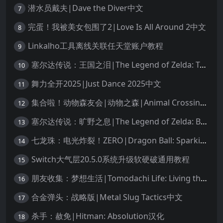
潜水员戴夫|Dave the Diver中文
7
完蛋！我被美女包围了2|Love Is All Around 2中文
8
Linkalho工具离线关联任天堂账户教程
9
塞尔达传说：王国之泪|The Legend of Zelda: Tears of the Kingdom中文
10
舞力全开2025|Just Dance 2025中文
11
集合啦！动物森友会|动物之森|Animal Crossing: New Horizons中文
12
塞尔达传说：旷野之息|The Legend of Zelda: Breath of the Wild中文
13
七龙珠：电光炸裂！ZERO|Dragon Ball: Sparking! Zero中文
14
Switch大气层20.5.0系统升级软硬破通用教程
15
朋友收集：梦想生活|Tomodachi Life: Living the Dream中文
16
合金弹头：战略版|Metal Slug Tactics中文
17
杀手：赦免|Hitman: Absolution汉化
18