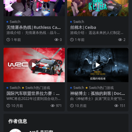
Switch
Switch
无情屠杀热线|Ruthless Carn
丝棉木|Ceiba
age Hotline
游戏介绍： 无情屠杀热线：战斗、
游戏介绍： 遥远未来的人们制定了
生存、统治！你准备好了吗？ 走进
一条规则：人类的生命非常宝贵，
1 年前
0
1 年前
2
残酷屠杀热线的霓...
不能冒险去探索深空...
Switch
Switch热门游戏
Switch
Switch热门游戏
国际汽车联盟世界拉力赛：新
神秘博士：孤独的刺客|Doct
世代|世界拉力锦标赛：新世
or Who: The Lonely Assassi
WRC将在2022年过渡到混合动力汽
由《神秘博士》反派“哭泣天使”衍生
代|WRC Generations中文
ns中文
车时代。这是汽车拉力赛领域的一
的游戏作品，当你第一次得知哭泣
10 月前
971
10 月前
151
场革命，将严重...
天使也能存在于手...
作者信息