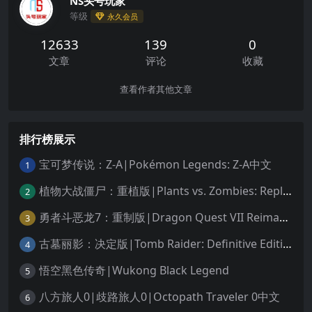
NS头号玩家
等级
永久会员
12633
139
0
文章
评论
收藏
查看作者其他文章
排行榜展示
宝可梦传说：Z-A|Pokémon Legends: Z-A中文
1
植物大战僵尸：重植版|Plants vs. Zombies: Replanted中文
2
勇者斗恶龙7：重制版|Dragon Quest VII Reimagined中文
3
古墓丽影：决定版|Tomb Raider: Definitive Edition中文
4
悟空黑色传奇|Wukong Black Legend
5
八方旅人0|歧路旅人0|Octopath Traveler 0中文
6