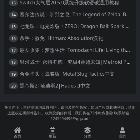
Switch大气层20.5.0系统升级软硬破通用教程
13
塞尔达传说：旷野之息|The Legend of Zelda: Breath of the Wild中文
14
七龙珠：电光炸裂！ZERO|Dragon Ball: Sparking! Zero中文
15
杀手：赦免|Hitman: Absolution汉化
16
朋友收集：梦想生活|Tomodachi Life: Living the Dream中文
17
银河战士|密特罗德：究极4穿越未知|Metroid Prime 4: Beyond中文
18
合金弹头：战略版|Metal Slug Tactics中文
19
黑帝斯2|哈迪斯2|Hades II中文
20
免责声明：本站资源均源自网络，诺涉及您的版权，知识产权或其他利益，请附
上版权证明邮件告知。收到您的邮件后，我们将在72小时内删除 联系邮箱：
1245294496@qq.com
首页
更新
分类
我的