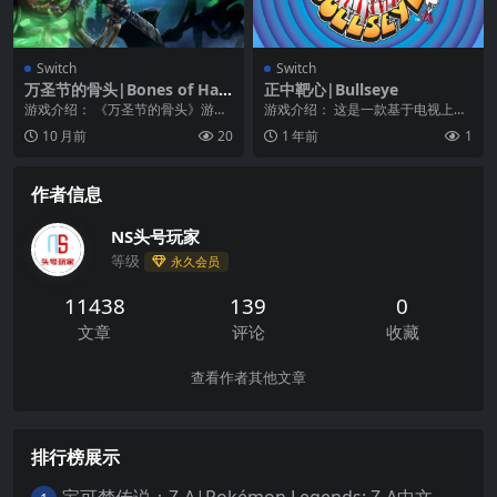
Switch
Switch
万圣节的骨头|Bones of Hall
正中靶心|Bullseye
oween中文
游戏介绍： 《万圣节的骨头》游戏
游戏介绍： 这是一款基于电视上经
中玩家扮演的主角在城堡附近的黑
典飞镖问答游戏的官方版游戏，适
10 月前
20
1 年前
1
暗森林中醒来，并遭...
合1到4名玩家一起...
作者信息
NS头号玩家
等级
永久会员
11438
139
0
文章
评论
收藏
查看作者其他文章
排行榜展示