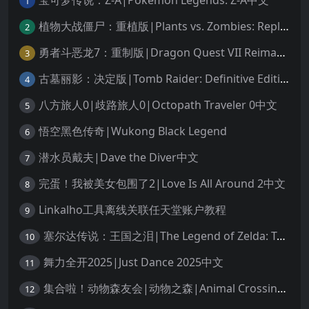
宝可梦传说：Z-A|Pokémon Legends: Z-A中文
1
植物大战僵尸：重植版|Plants vs. Zombies: Replanted中文
2
勇者斗恶龙7：重制版|Dragon Quest VII Reimagined中文
3
古墓丽影：决定版|Tomb Raider: Definitive Edition中文
4
八方旅人0|歧路旅人0|Octopath Traveler 0中文
5
悟空黑色传奇|Wukong Black Legend
6
潜水员戴夫|Dave the Diver中文
7
完蛋！我被美女包围了2|Love Is All Around 2中文
8
Linkalho工具离线关联任天堂账户教程
9
塞尔达传说：王国之泪|The Legend of Zelda: Tears of the Kingdom中文
10
舞力全开2025|Just Dance 2025中文
11
集合啦！动物森友会|动物之森|Animal Crossing: New Horizons中文
12