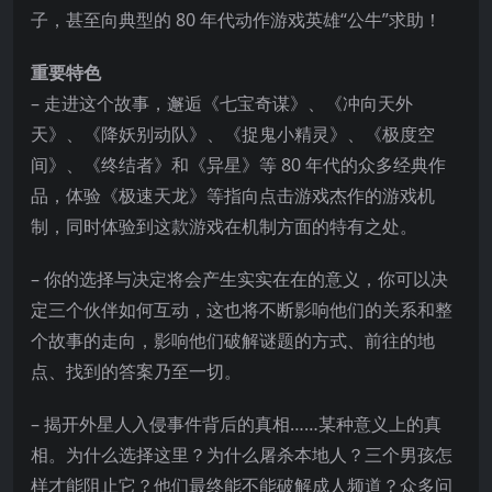
子，甚至向典型的 80 年代动作游戏英雄“公牛”求助！
重要特色
– 走进这个故事，邂逅《七宝奇谋》、《冲向天外
天》、《降妖别动队》、《捉鬼小精灵》、《极度空
间》、《终
结者》和《异星》等 80 年代的众多经典作
品，体验《极速天龙》等指向点击游戏杰作的游戏机
制，同时体验到这款游戏在机制方面的特有之处。
– 你的选择与决定将会产生实实在在的意义，你可以决
定三个伙伴如何互动，这也将不断影响他们的关系和整
个故事的走向，影响他们破解谜题的方式、前往的地
点、找到的答案乃至一切。
– 揭开外星人入侵事件背后的真相……某种意义上的真
相。为什么选择这里？为什么屠杀本地人？三个男孩怎
样才能阻止它？他们最终能不能破解成人频道？众多问