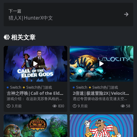
下一篇
猎人X|HunterX中文
相关文章
Switch
Switch热门游戏
Switch
Switch热门游戏
古神之呼唤|Call of the Elder
2倍速|极速冒险2X|Velocity
Gods中文
2X
游戏介绍： 在这款克苏鲁风格的剧
透过夸普驱动器传送在竞速太空战
情向解谜冒险游戏中，踏上前往地
中智取邪恶的沃科，接着让船舰入
3 月前
830
9 月前
58
球偏远角落的旅程，...
港，跳出来徒步战斗！...