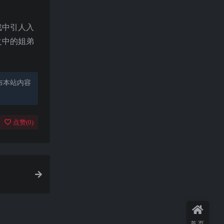
戏中引人入
之中的姐弟
布本站内容
点赞(
0
)
首页