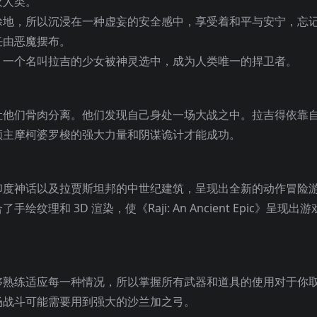
灭人类。
涂地，所以沉浸在一种虚妄的安全感中，享受着和平与安宁，忘
任由恶魔摆布。
，一个名叫拉吉的少女被神灵选中，成为人类唯一的捍卫者。
让他们骨肉分离。他们发现自
己身处一场大战之中。拉吉得依靠
领主摩柯婆罗梭的强大力量和阴谋诡计才能成功。
印度神话以及拉贾斯坦邦的中世纪建筑，呈现出全新的动作冒险
和 3D 渲染，使《Raji: An Ancient Epic》呈现出
够熟练适应每一种情况，所以掌握所有武器和道具的使用对于你
场战斗可能需要用到强大的沙兰加之弓。