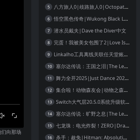
八方旅人0|歧路旅人0|Octopath Traveler 0中文
5
悟空黑色传奇|Wukong Black Legend
6
潜水员戴夫|Dave the Diver中文
7
完蛋！我被美女包围了2|Love Is All Around 2中文
8
Linkalho工具离线关联任天堂账户教程
9
塞尔达传说：王国之泪|The Legend of Zelda: Tears of the Kingdom中文
10
舞力全开2025|Just Dance 2025中文
11
集合啦！动物森友会|动物之森|Animal Crossing: New Horizons中文
12
Switch大气层20.5.0系统升级软硬破通用教程
13
塞尔达传说：旷野之息|The Legend of Zelda: Breath of the Wild中文
14
七龙珠：电光炸裂！ZERO|Dragon Ball: Sparking! Zero中文
15
他们向那场
杀手：赦免|Hitman: Absolution汉化
16