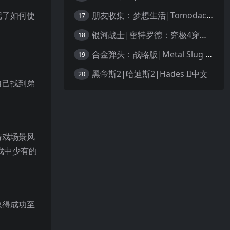
朋友收集：梦想生活|Tomodachi Life: Living the Dream中文
记了如何使
17
银河战士|密特罗德：究极4穿越未知|Metroid Prime 4: Beyond中文
18
合金弹头：战略版|Metal Slug Tactics中文
19
黑帝斯2|哈迪斯2|Hades II中文
20
自己找到弟
游戏场景风
游戏中少有的
取得成功至