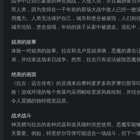
战争中让自己蒙羞的神灵挑战，入侵人类，并且威胁要消
而人类，因为觉得在一千年前的那场大战中敌人已经一败
用魔力。人类无法保护自己，城市和堡垒被摧毁，人们则
城市沦陷，堡垒崩塌，年幼的孩子从家中被掳走。混乱中
姐弟的故事
体验一对姐弟的故事。拉吉和戈卢是姐弟俩，恶魔的袭击
弟，并结束这场末日战争。然而，拉吉只有设法破除恶魔
绝美的画面
《拉吉：远古传奇》的灵感来自摩柯婆罗多和罗摩衍那等
格！游戏环境的每个角落均采用帕哈里派风格绘制，并结合了手绘纹理
令人震撼的独特视觉品质。
战术战斗
神灵赠与拉吉的各种武器和道具随时供您使用。恶魔军能
关重要。例如，特里舒尔导弹可能适合一场战斗，但下一