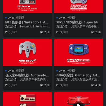
switch模拟器
switch模拟器
NES模拟器|Nintendo Enter
SFC/SNES模拟器|Super Nin
tainment System
tendo Entertainment Syste
游戏介绍： Nintendo Entertainme
游戏介绍： 只需从菜单界面中选择
m中文
nt System（NES）...
想要玩的游戏，就能立即开始游
3 月前
2.6K
3 月前
2.9K
戏，之后可以尽情体验...
switch模拟器
switch模拟器
任天堂64模拟器|Nintendo 6
GBA模拟器|Game Boy Adva
4
nce中文
游戏介绍： 只需从菜单中选择想要
游戏介绍： 只需从作品选择界面中
玩的游戏，即可立即开始游戏。该
挑选想要玩的游戏，就能立即开始
3 月前
2.8K
3 月前
4.2K
游戏具有随时保存游...
游戏。玩家可以在不...